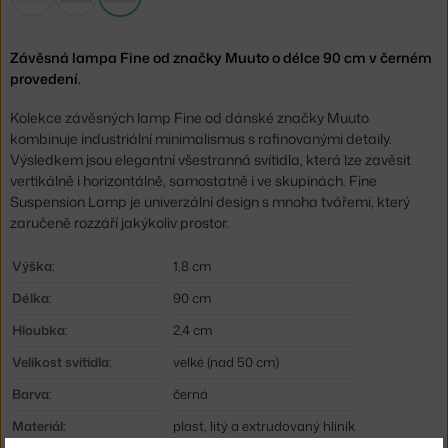
Závěsná lampa Fine od značky Muuto o délce 90 cm v černém
provedení.
Kolekce závěsných lamp Fine od dánské značky Muuto
kombinuje industriální minimalismus s rafinovanými detaily.
Výsledkem jsou elegantní všestranná svítidla, která lze zavěsit
vertikálně i horizontálně, samostatně i ve skupinách. Fine
Suspension Lamp je univerzální design s mnoha tvářemi, který
zaručeně rozzáří jakýkoliv prostor.
Výška:
1,8 cm
Délka:
90 cm
Hloubka:
2,4 cm
Velikost svítidla:
velké (nad 50 cm)
Barva:
černá
Materiál:
plast, litý a extrudovaný hliník