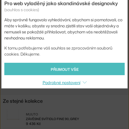
Pro web vyladěný jako skandinávské designovky
Délka kabelu:
4 m
(souhlas s cookies)
Krytí:
IP20
Aby správně fungovalo vyhledávání, abychom si pamatovali, co
Obsahuje stropní krytku:
ano
máte v košíku, abyste vy snadno zjistili stav vaší objednávky a
Patice / zdroj:
vestavěný LED zdroj
nemuseli se pokaždé přihlašovat, abychom vás neobtěžovali
nevhodnou reklamou.
Stmívatelné:
ano
K tomu potřebujeme váš souhlas se zpracováním souborů
Kód produktu
MUU-FNSUS9001
cookies. Děkujeme.
EAN
5713295831055
PŘIJMOUT VŠE
Ste zo Slovenska? Prejdite na
Závesné svietidlo Fine 90, black
Shopping from the EU? Switch to
Fine Suspension Lamp 90, black
Podrobné nastavení
Ze stejné kolekce
MUUTO
ZÁVĚSNÉ SVÍTIDLO FINE 90, GREY
9 436 Kč