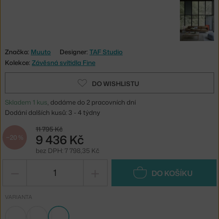
Značka:
Muuto
Designer:
TAF Studio
Kolekce:
Závěsná svítidla Fine
DO WISHLISTU
Skladem 1 kus
, dodáme do 2 pracovních dní
Dodání dalších kusů: 3 - 4 týdny
11 795 Kč
9 436 Kč
−20 %
bez DPH: 7 798,35 Kč
−
+
DO KOŠÍKU
VARIANTA