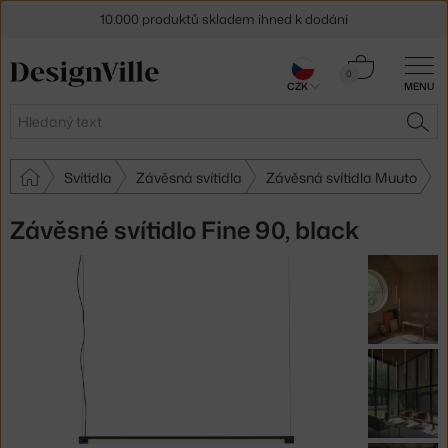
10.000 produktů skladem ihned k dodání
Sleva 5 % pro odběratele
newsletteru
Košík
0
CZK
MENU
0 Kč
30 dní na vrácení zboží
Hledat
HLE
Svítidla
Závěsná svítidla
Závěsná svítidla Muuto
Závěsné svítidlo Fine 90, black