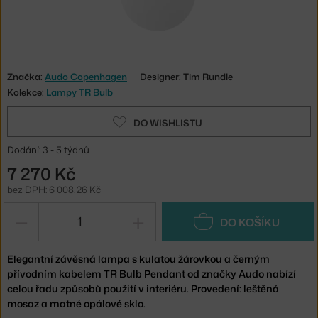
Značka:
Audo Copenhagen
Designer: Tim Rundle
Kolekce:
Lampy TR Bulb
DO WISHLISTU
Dodání: 3 - 5 týdnů
7 270 Kč
bez DPH: 6 008,26 Kč
−
+
DO KOŠÍKU
Elegantní závěsná lampa s kulatou žárovkou a černým
přívodním kabelem TR Bulb Pendant od značky Audo nabízí
celou řadu způsobů použití v interiéru. Provedení: leštěná
mosaz a matné opálové sklo.