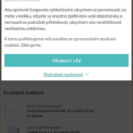
Délka kabelu:
3 m
Aby správně fungovalo vyhledávání, abychom si pamatovali, co
Hlavní materiál:
sklo
máte v košíku, abyste vy snadno zjistili stav vaší objednávky a
Patice / zdroj:
E27
nemuseli se pokaždé přihlašovat, abychom vás neobtěžovali
nevhodnou reklamou.
Stmívatelné:
ano
K tomu potřebujeme váš souhlas se zpracováním souborů
Kód produktu
AUD-71132-001415
cookies. Děkujeme.
EAN
5709262031498
PŘIJMOUT VŠE
Ste zo Slovenska? Prejdite na
Lampa TR Bulb, brass/matte
Shopping from the EU? Switch to
TR Bulb Pendant, brass/matte
Podrobné nastavení
Ze stejné kolekce
AUDO COPENHAGEN
TR SUSPENSION FRAME, POLISHED STEEL
22 820 Kč
AUDO COPENHAGEN
LAMPA TR BULB, POLISHED STEEL