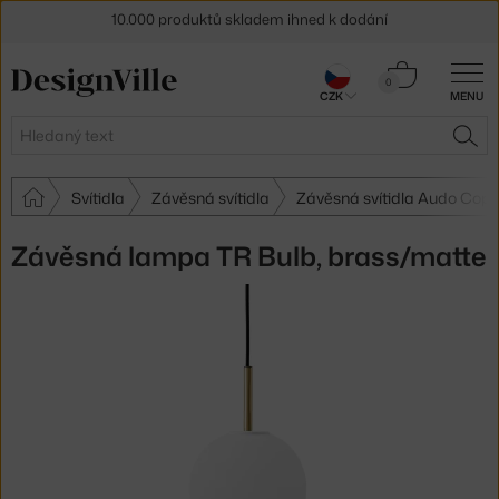
10.000 produktů skladem ihned k dodání
Sleva 5 % pro odběratele
newsletteru
Košík
0
30 dní na vrácení zboží
CZK
MENU
0 Kč
Hledat
HLE
Svítidla
Závěsná svítidla
Závěsná svítidla Audo Cop
Závěsná lampa TR Bulb, brass/matte