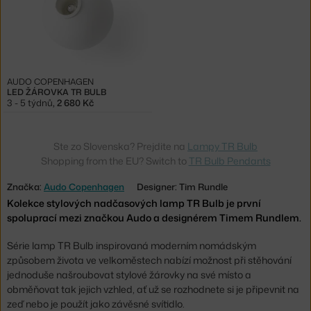
AUDO COPENHAGEN
LED ŽÁROVKA TR BULB
3 - 5 týdnů
,
2 680 Kč
Ste zo Slovenska? Prejdite na
Lampy TR Bulb
Shopping from the EU? Switch to
TR Bulb Pendants
Značka:
Audo Copenhagen
Designer: Tim Rundle
Kolekce stylových nadčasových lamp TR Bulb je první
spoluprací mezi značkou Audo a designérem Timem Rundlem.
Série lamp TR Bulb inspirovaná moderním nomádským
způsobem života ve velkoměstech nabízí možnost při stěhování
jednoduše našroubovat stylové žárovky na své místo a
obměňovat tak jejich vzhled, ať už se rozhodnete si je připevnit na
zeď nebo je použít jako závěsné svítidlo.