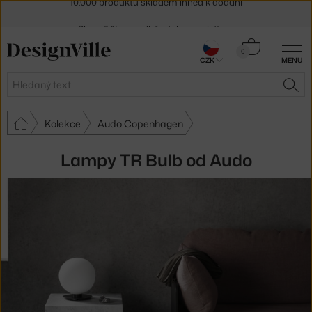
Sleva 5 % pro odběratele
newsletteru
30 dní na vrácení zboží
Košík
0
CZK
MENU
0 Kč
Hledat
HLE
Kolekce
Audo Copenhagen
Lampy TR Bulb od Audo