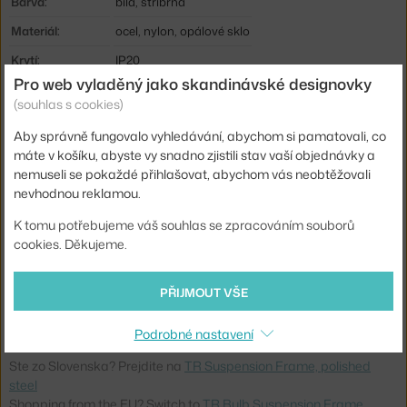
Barva:
bílá, stříbrná
Materiál:
ocel, nylon, opálové sklo
Krytí:
IP20
Pro web vyladěný jako skandinávské designovky
Hlavní materiál:
kov, sklo
(souhlas s cookies)
Světelný tok:
680 lm
Aby správně fungovalo vyhledávání, abychom si pamatovali, co
Patice / zdroj:
E27
máte v košíku, abyste vy snadno zjistili stav vaší objednávky a
nemuseli se pokaždé přihlašovat, abychom vás neobtěžovali
Stmívatelné:
ano
nevhodnou reklamou.
Distribuce světla:
nepřímé světlo
K tomu potřebujeme váš souhlas se zpracováním souborů
Zdroj součástí:
ano
cookies. Děkujeme.
Barevná teplota:
2700 K
PŘIJMOUT VŠE
Max Watt (LED):
8 W
Kód produktu
AUD-71133-001313
Podrobné nastavení
Ste zo Slovenska? Prejdite na
TR Suspension Frame, polished
steel
Shopping from the EU? Switch to
TR Bulb Suspension Frame,