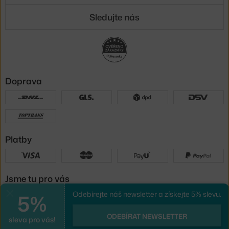
Sledujte nás
Doprava
Platby
Jsme tu pro vás
5%
Odebírejte náš newsletter a získejte 5% slevu.
Zavřít
UX design
a
e-shop na míru
od
ODEBÍRAT NEWSLETTER
sleva pro vás!
PeckaDesign