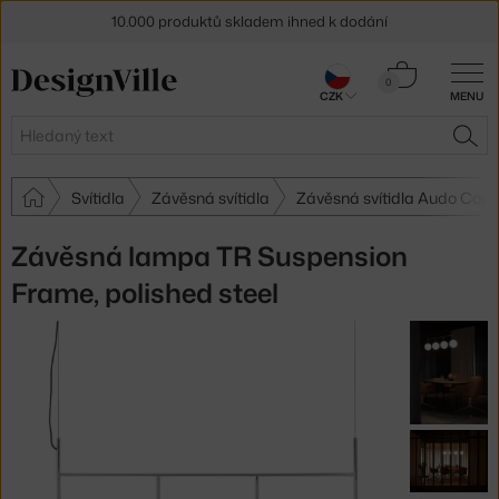
10.000 produktů skladem ihned k dodání
Sleva 5 % pro odběratele
newsletteru
Košík
0
CZK
MENU
0 Kč
30 dní na vrácení zboží
Hledat
HLE
Svítidla
Závěsná svítidla
Závěsná svítidla Audo Cop
Závěsná lampa TR Suspension
Frame, polished steel