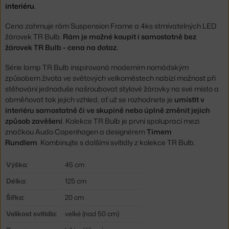
interiéru.
Cena zahrnuje rám Suspension Frame a 4ks stmívatelných LED
žárovek TR Bulb.
Rám je možné koupit i samostatně bez
žárovek TR Bulb - cena na dotaz.
Série lamp TR Bulb inspirovaná moderním nomádským
způsobem života ve světových velkoměstech nabízí možnost při
stěhování jednoduše našroubovat stylové žárovky na své místo a
obměňovat tak jejich vzhled, ať už se rozhodnete je
umístit v
interiéru samostatně či ve skupině nebo úplně změnit jejich
způsob zavěšení
. Kolekce TR Bulb je první spoluprací mezi
značkou Audo Copenhagen a designérem
Timem
Rundlem
. Kombinujte s dalšími svítidly z kolekce TR Bulb.
Výška:
45 cm
Délka:
125 cm
Šířka:
20 cm
Velikost svítidla:
velké (nad 50 cm)