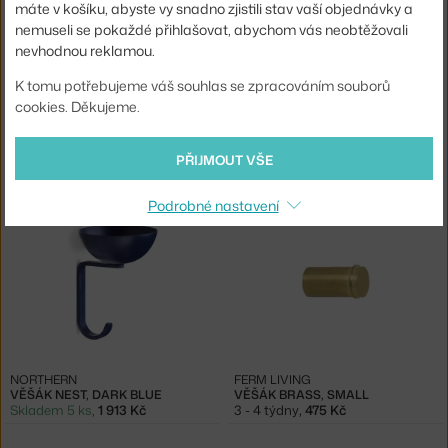
máte v košíku, abyste vy snadno zjistili stav vaší objednávky a
nemuseli se pokaždé přihlašovat, abychom vás neobtěžovali
nevhodnou reklamou.
K tomu potřebujeme váš souhlas se zpracováním souborů
−20 %
cookies. Děkujeme.
NORMANN COPENHAGEN
MUUTO
VĚŠÁKY CURVE MINI, MATT GOLD
VĚŠÁKY ATTACH, PALE BLUE/OAK
PŘIJMOUT VŠE
Skladem 3 ks
,
750 Kč
Skladem 2 ks
,
986 Kč
Podrobné nastavení
NORTHERN
FERM LIVING
VĚŠÁK NEST, DARK BLUE
VĚŠÁK BRASS, SMALL
Skladem 5 ks
,
1 913 Kč
3 - 4 týdny
,
475 Kč