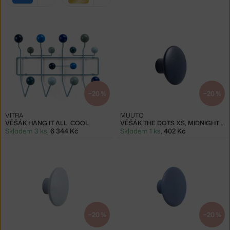
filtry:
modrá
zlatá
−20 %
−20 %
VITRA
MUUTO
VĚŠÁK HANG IT ALL, COOL
VĚŠÁK THE DOTS XS, MIDNIGHT BLUE
Skladem 3 ks
,
6 344 Kč
Skladem 1 ks
,
402 Kč
−20 %
−20 %