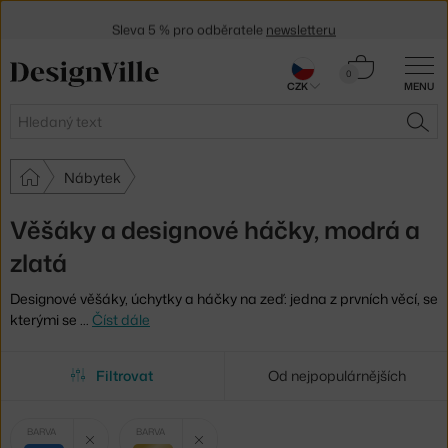
Sleva 5 % pro odběratele
newsletteru
30 dní na vrácení zboží
Košík
0
CZK
MENU
0 Kč
Hledat
HLE
Nábytek
Věšáky a designové háčky, modrá a
zlatá
Designové věšáky, úchytky a háčky na zeď: jedna z prvních věcí, se
kterými se
…
Číst dále
Filtrovat
Od nejpopulárnějších
Vybrané
Zrušit filtr
Zrušit filtr
BARVA
BARVA