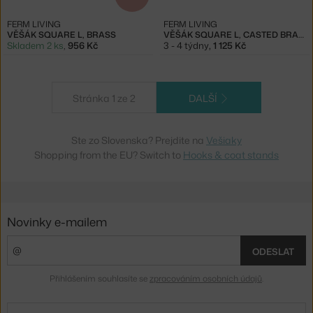
FERM LIVING
FERM LIVING
VĚŠÁK SQUARE L, BRASS
VĚŠÁK SQUARE L, CASTED BRASS
Skladem 2 ks
,
956 Kč
3 - 4 týdny
,
1 125 Kč
Stránka 1 ze 2
DALŠÍ
Ste zo Slovenska? Prejdite na
Vešiaky
Shopping from the EU? Switch to
Hooks & coat stands
Novinky e-mailem
ODESLAT
Přihlášením souhlasíte se
zpracováním osobních údajů
.