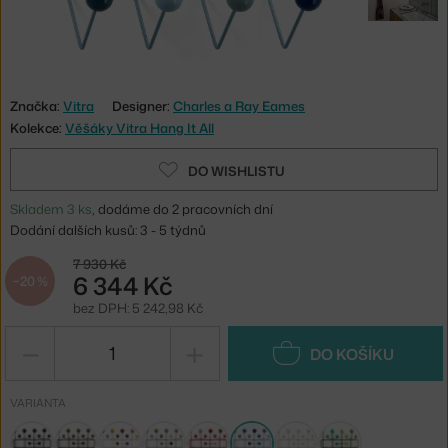
Značka:
Vitra
Designer:
Charles a Ray Eames
Kolekce:
Věšáky Vitra Hang It All
DO WISHLISTU
Skladem 3 ks
, dodáme do 2 pracovních dní
Dodání dalších kusů: 3 - 5 týdnů
7 930 Kč
6 344 Kč
−20 %
bez DPH: 5 242,98 Kč
−
+
DO KOŠÍKU
VARIANTA