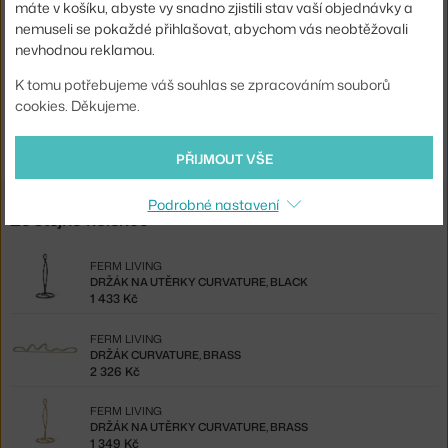
máte v košíku, abyste vy snadno zjistili stav vaší objednávky a
Kód produktu
FER-1104263290
nemuseli se pokaždé přihlašovat, abychom vás neobtěžovali
nevhodnou reklamou.
EAN
5704723262565
K tomu potřebujeme váš souhlas se zpracováním souborů
Ste zo Slovenska? Prejdite na
Dvojháčik Curvature Double Hook,
cookies. Děkujeme.
brass
Shopping from the EU? Switch to
Curvature Double Hook, brass
PŘIJMOUT VŠE
Podrobné nastavení
Ze stejné kolekce
FERM LIVING
DRŽÁK NA UTĚRKY CURVATURE, BLACK
1 433 Kč
FERM LIVING
DRŽÁK CURVATURE, BRASS
2 326 Kč
FERM LIVING
DRŽÁK NA UTĚRKY CURVATURE, BRASS
1 349 Kč