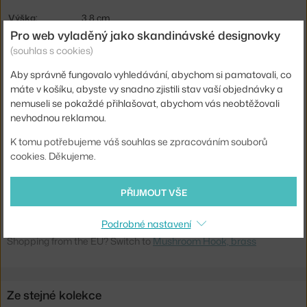
Výška:
3,8 cm
Pro web vyladěný jako skandinávské designovky
Hloubka:
3,5 cm
(souhlas s cookies)
Šířka:
3,8 cm
Aby správně fungovalo vyhledávání, abychom si pamatovali, co
Barva:
zlatá
máte v košíku, abyste vy snadno zjistili stav vaší objednávky a
nemuseli se pokaždé přihlašovat, abychom vás neobtěžovali
Materiál:
mosaz
nevhodnou reklamou.
Typ věšáku:
nástěnný, vhodné jako úchytka
K tomu potřebujeme váš souhlas se zpracováním souborů
Info k produktu:
Včetně součástek pro montáž.
cookies. Děkujeme.
Kód produktu
FER-110066501
PŘIJMOUT VŠE
EAN
5704723255666
Podrobné nastavení
Ste zo Slovenska? Prejdite na
Vešiak Mushroom, Brass
Shopping from the EU? Switch to
Mushroom Hook, brass
Ze stejné kolekce