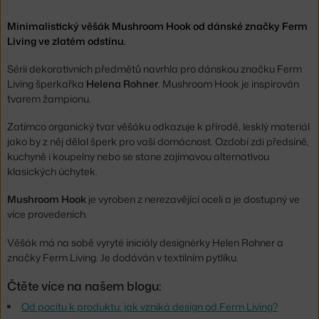
Minimalistický věšák Mushroom Hook od dánské značky Ferm
Living ve zlatém odstínu.
Sérii dekorativních předmětů navrhla pro dánskou značku Ferm
Living šperkařka
Helena Rohner
. Mushroom Hook je inspirován
tvarem žampionu.
Zatímco organický tvar věšáku odkazuje k přírodě, lesklý materiál
jako by z něj dělal šperk pro vaši domácnost. Ozdobí zdi předsíně,
kuchyně i koupelny nebo se stane zajímavou alternativou
klasických úchytek.
Mushroom Hook
je vyroben z nerezavějící oceli a je dostupný ve
více provedeních.
Věšák má na sobě vyryté iniciály designérky Helen Rohner a
značky Ferm Living. Je dodáván v textilním pytlíku.
Čtěte více na našem blogu:
Od pocitu k produktu: jak vzniká design od Ferm Living?