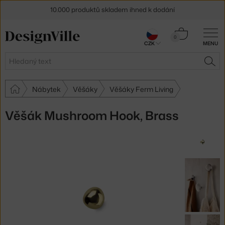
10.000 produktů skladem ihned k dodání
Sleva 5 % pro odběratele
newsletteru
Košík
0
CZK
MENU
0 Kč
30 dní na vrácení zboží
Hledat
HLE
Nábytek
Věšáky
Věšáky Ferm Living
Věšák Mushroom Hook, Brass