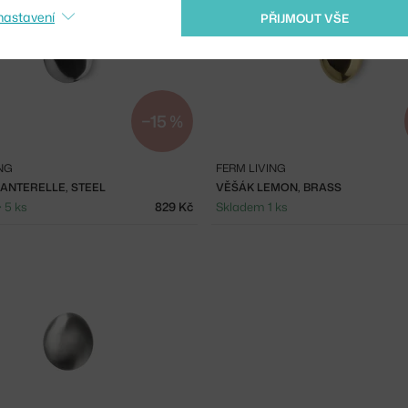
nastavení
PŘIJMOUT VŠE
−15 %
NG
FERM LIVING
ANTERELLE, STEEL
VĚŠÁK LEMON, BRASS
 5 ks
829 Kč
Skladem 1 ks