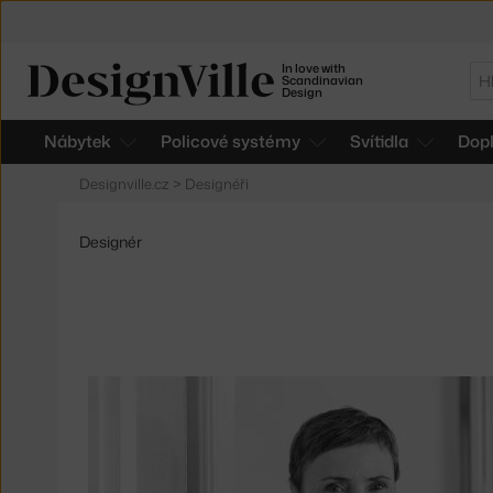
In love with
Hl
Scandinavian
Design
Nábytek
Policové systémy
Svítidla
Dop
Designville.cz
>
Designéři
Designér
Produkty
od
Helena
Rohner