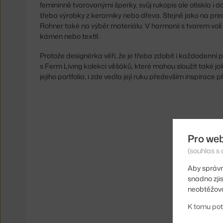
femininně tvarovanými šperky, svůj rukopis ale otiskla i d
třeba výrobky z keramiky nebo dřeva. Stejně jako na prec
Rohner také na výběr materiálu. V harmonii s tvarem volí z
kámen nebo textil.
Protože designérka věří, že je třeba zdobit i každodenní 
s Ferm Living kolekci věšáků, které mohou sloužit také ja
jejího portfolia, i zde vedla její ruku především inspirace p
Pro we
(souhlas s 
Aby správn
snadno zji
neobtěžova
K tomu pot