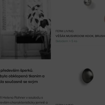
FERM LIVING
Skladem > 5 ks
 především šperků.
 byla obklopená tkaním a
kla současně se svým
í Helena Rohner v souladu s
edevším charakteristicky jemně a