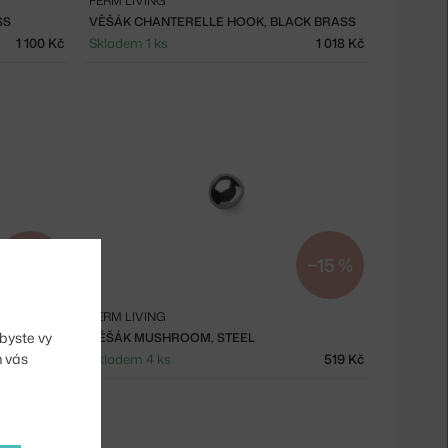
FERM LIVING
SS
VĚŠÁK CHANTERELLE HOOK, BLACK BRASS
1 100 Kč
Skladem 1 ks
1 018 Kč
−15 %
−15 %
FERM LIVING
byste vy
VĚŠÁK MUSHROOM, STEEL
m vás
727 Kč
Skladem 4 ks
519 Kč