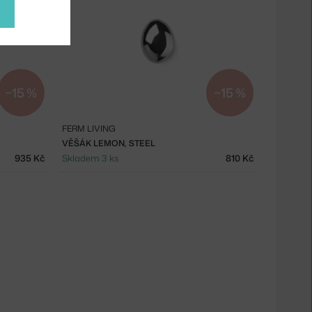
−15 %
−15 %
FERM LIVING
VĚŠÁK LEMON, STEEL
935 Kč
Skladem 3 ks
810 Kč