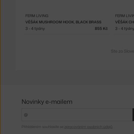
FERM LIVING
FERM LIVI
VĚŠÁK MUSHROOM HOOK, BLACK BRASS
3 - 4 týdny
855 Kč
3 - 4 týdn
Ste zo Slov
Novinky e-mailem
Přihlášením souhlasíte se
zpracováním osobních údajů
.