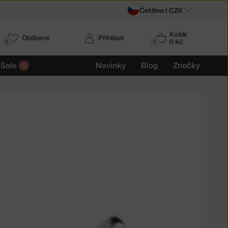
Čeština |
CZK
Košík
Oblíbené
Přihlásit
0 Kč
0
0
Sale
Novinky
Blog
Značky