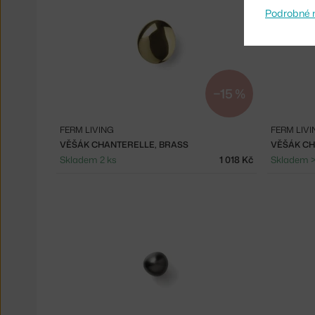
Podrobné 
−15 %
FERM LIVING
FERM LIVI
VĚŠÁK CHANTERELLE, BRASS
VĚŠÁK CH
Skladem 2 ks
1 018 Kč
Skladem >