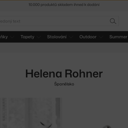
Sleva 5 % pro odběratele
newsletteru
30 dní na vrácení zboží
edat
HLEDAT
lňky
Tapety
Stolování
Outdoor
Summer 
Helena Rohner
Španělsko