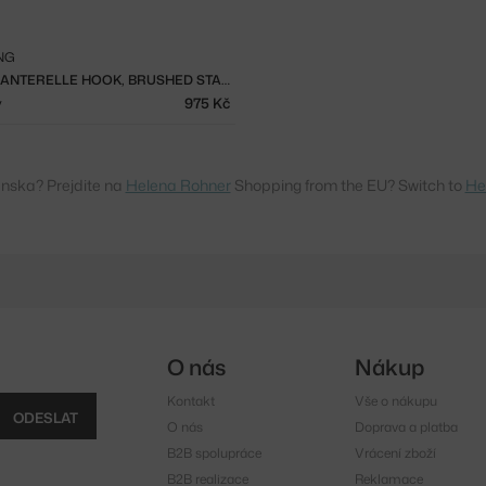
NG
VĚŠÁK CHANTERELLE HOOK, BRUSHED STAINLESS STEEL
y
975 Kč
enska? Prejdite na
Helena Rohner
Shopping from the EU? Switch to
He
O nás
Nákup
Kontakt
Vše o nákupu
ODESLAT
O nás
Doprava a platba
B2B spolupráce
Vrácení zboží
B2B realizace
Reklamace