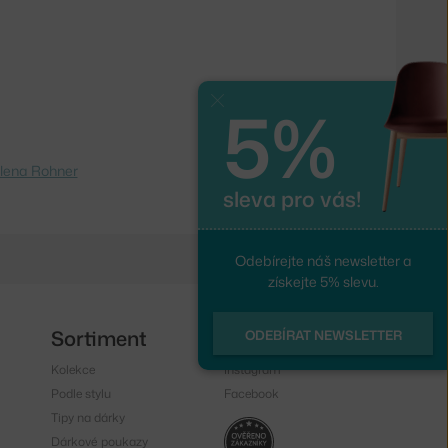
5%
Zavřít
lena Rohner
sleva pro vás!
Odebírejte náš newsletter a
získejte 5% slevu.
Sortiment
Sledujte nás
ODEBÍRAT NEWSLETTER
Kolekce
Instagram
Podle stylu
Facebook
Tipy na dárky
Dárkové poukazy