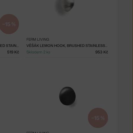
−15 %
FERM LIVING
VĚŠÁK MUSHROOM HOOK, BRUSHED STAINLESS STEEL
VĚŠÁK LEMON HOOK, BRUSHED STAINLESS STEEL
519 Kč
Skladem 2 ks
953 Kč
−15 %