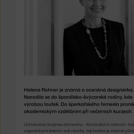
Helena Rohner je známá a oceněná designérka,
Narodila se do španělsko-švýcarské rodiny, kde
výrobou loutek. Do šperkařského řemesla proni
akademickým vzděláním při večerních kurzech.
Uchvácena krajinou domoviny – Kanárských ostrovů– tvoř
organickými liniemi i své návrhy. Její tvorba je známá př