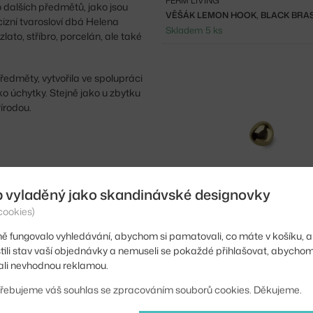
FERM LIVING
o dalších předmětů, jako jsou
VĚŠÁK LEMON HOOK, BLACK BRA
izní tvarosloví dbá Helena
Skladem 5 ks
lato, stříbro, porcelán, ale také
předměty, vytvořila ve spolupráci
ko úchytky. Stejně jako u zbytku
řírodou.
b vyladěný jako skandinávské designovky
cookies)
FERM LIVING
ě fungovalo vyhledávání, abychom si pamatovali, co máte v košíku, a
VĚŠÁK MUSHROOM, BRASS
stili stav vaší objednávky a nemuseli se pokaždé přihlašovat, abycho
Skladem > 5 ks
li nevhodnou reklamou.
řebujeme váš souhlas se zpracováním souborů cookies. Děkujeme.