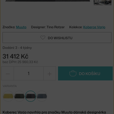
Značka:
Muuto
Designer: Tina Ratzer
Kolekce:
Koberce Varjo
DO WISHLISTU
Dodání: 3 - 4 týdny
31 412 Kč
bez DPH: 25 960,33 Kč
−
+
DO KOŠÍKU
VARIANTA
Koberec Varjo navrhla pro značku Muuto dánská designérka