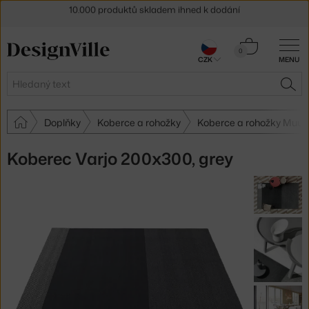
Sleva 5 % pro odběratele
newsletteru
Košík
30 dní na vrácení zboží
0
CZK
MENU
0 Kč
Hledat
HLE
Doplňky
Koberce a rohožky
Koberce a rohožky Muut
Koberec Varjo 200x300, grey