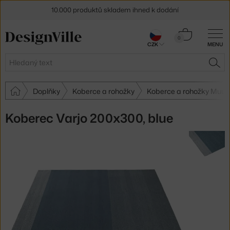
10.000 produktů skladem ihned k dodání
Sleva 5 % pro odběratele
newsletteru
Košík
0
CZK
MENU
0 Kč
30 dní na vrácení zboží
Hledat
HLE
Doplňky
Koberce a rohožky
Koberce a rohožky Muut
Koberec Varjo 200x300, blue