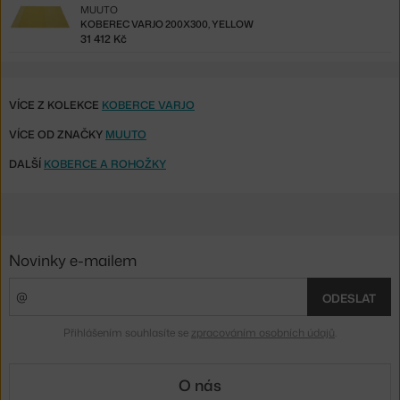
MUUTO
KOBEREC VARJO 200X300, YELLOW
31 412 Kč
VÍCE Z KOLEKCE
KOBERCE VARJO
VÍCE OD ZNAČKY
MUUTO
DALŠÍ
KOBERCE A ROHOŽKY
Novinky e-mailem
ODESLAT
Přihlášením souhlasíte se
zpracováním osobních údajů
.
O nás