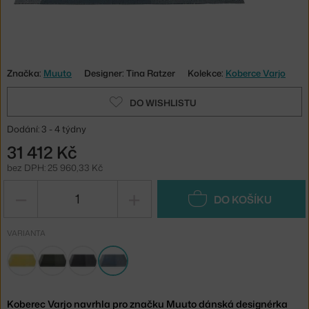
Značka:
Muuto
Designer: Tina Ratzer
Kolekce:
Koberce Varjo
DO WISHLISTU
Dodání: 3 - 4 týdny
31 412 Kč
bez DPH: 25 960,33 Kč
−
+
DO KOŠÍKU
VARIANTA
Koberec Varjo navrhla pro značku Muuto dánská designérka