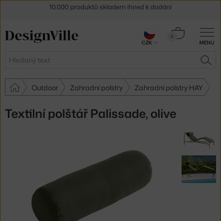
Sleva 5 % pro odběratele
newsletteru
Košík
0
30 dní na vrácení zboží
CZK
MENU
0 Kč
Hledat
HLE
Outdoor
Zahradní polstry
Zahradní polstry HAY
Textilní polštář Palissade, olive