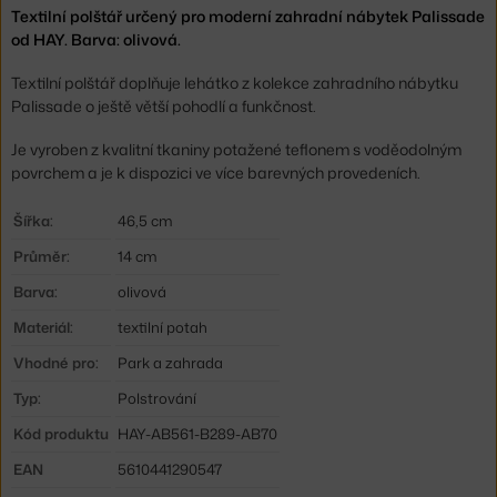
Textilní polštář určený pro moderní zahradní nábytek Palissade
od HAY. Barva: olivová.
Textilní polštář doplňuje lehátko z kolekce zahradního nábytku
Palissade o ještě větší pohodlí a funkčnost.
Je vyroben z kvalitní tkaniny potažené teflonem s
voděodolným
povrchem a je k dispozici ve více barevných provedeních.
Šířka:
46,5 cm
Průměr:
14 cm
Barva:
olivová
Materiál:
textilní potah
Vhodné pro:
Park a zahrada
Typ:
Polstrování
Kód produktu
HAY-AB561-B289-AB70
EAN
5610441290547