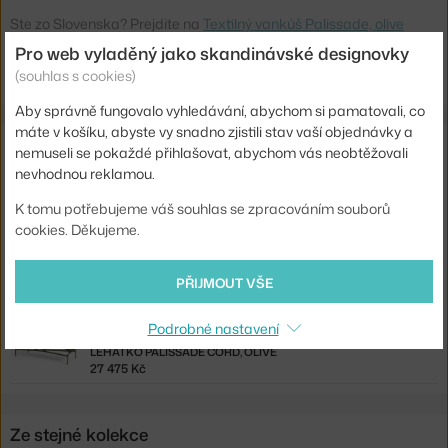
Ste zo Slovenska? Prejdite na
Textilný vankúš Palissade, olive
Shopping from the EU? Switch to
Palissade Chaise Longue
Pro web vyladěný jako skandinávské designovky
Headrest Cushion, olive
(souhlas s cookies)
Aby správně fungovalo vyhledávání, abychom si pamatovali, co
máte v košíku, abyste vy snadno zjistili stav vaší objednávky a
Související produkty
nemuseli se pokaždé přihlašovat, abychom vás neobtěžovali
nevhodnou reklamou.
HAY
K tomu potřebujeme váš souhlas se zpracováním souborů
PALISSADE CHAISE LONGUE, OLIVE
27 475 Kč
cookies. Děkujeme.
HAY
POLSTROVÁNÍ PALISSADE CHAISE LONGUE QUILTED, OLIVE
PŘIJMOUT VŠE
3 225 Kč
Podrobné nastavení
HAY
LEHÁTKO PALISSADE CORD, OLIVE
27 475 Kč
Ze stejné kolekce