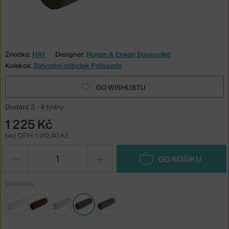
Značka:
HAY
Designer:
Ronan & Erwan Bouroullec
Kolekce:
Zahradní nábytek Palissade
DO WISHLISTU
Dodání: 3 - 4 týdny
1 225 Kč
bez DPH: 1 012,40 Kč
−
+
DO KOŠÍKU
VARIANTA