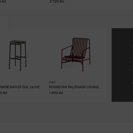
5 Kč
2 720 Kč
HAY
SSADE BAR STOOL, OLIVE
PODSEDÁK PALISSADE LOUNGE CHAIR, IRON RED
25 Kč
1 950 Kč