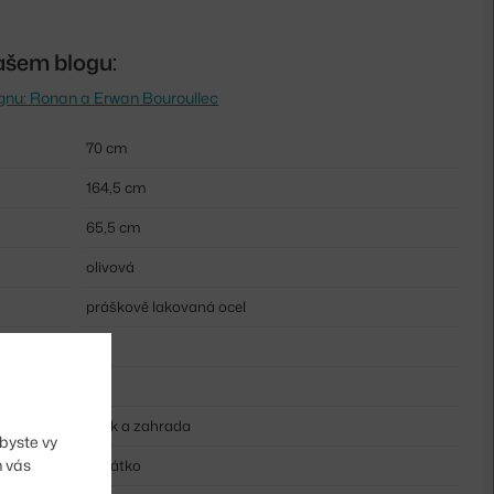
ašem blogu:
esignu: Ronan a Erwan Bouroullec
70 cm
164,5 cm
65,5 cm
olivová
práškově lakovaná ocel
kov
kov
Park a zahrada
byste vy
m vás
Lehátko