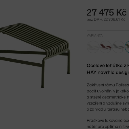
27 475 Kč
bez DPH: 22 706,61 Kč
VARIANTA
Ocelové lehátko z
HAY navrhlo desig
Zakřivení rámu Palissa
pocit uvolnění
v jakéko
a stejné geometrické t
vzezření a vzdušné syme
o zahradu, terasu neb
Práškově lakovaná ocel
nátěr pro optimální trv