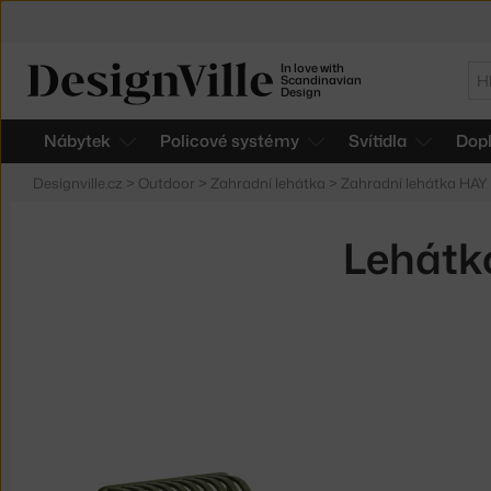
In love with
Hl
Scandinavian
Design
Nábytek
Policové systémy
Svítidla
Dop
Designville.cz
>
Outdoor
>
Zahradní lehátka
>
Zahradní lehátka HAY
Lehátko