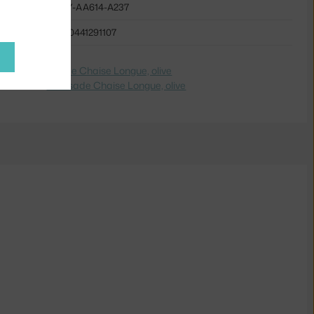
HAY-AA614-A237
5710441291107
dite na
Palissade Chaise Longue, olive
 Switch to
Palissade Chaise Longue, olive