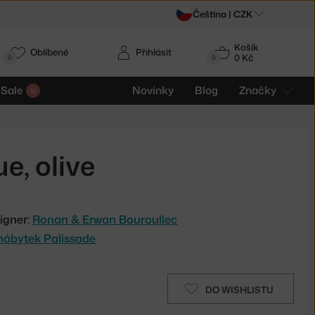
Čeština |
CZK
Košík
Oblíbené
Přihlásit
0 Kč
0
0
Sale
Novinky
Blog
Značky
e, olive
igner:
Ronan & Erwan Bouroullec
nábytek Palissade
DO WISHLISTU