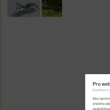
Pro we
(souhlas s 
Aby správn
snadno zji
neobtěžova