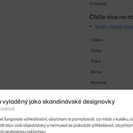
krásnější.
Čtěte více na n
Bratři v životě i d
Výška:
Délka:
Šířka:
Barva:
Materiál:
Sedák:
b vyladěný jako skandinávské designovky
Podnož:
cookies)
Vhodné pro:
ě fungovalo vyhledávání, abychom si pamatovali, co máte v košíku, a
stili stav vaší objednávky a nemuseli se pokaždé přihlašovat, abycho
Typ:
li nevhodnou reklamou.