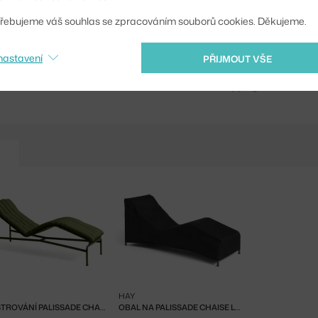
Kód produktu
řebujeme váš souhlas se zpracováním souborů cookies. Děkujeme.
EAN
nastavení
PŘIJMOUT VŠE
Ste zo Slovenska? Prej
Shopping from the EU?
HAY
POLSTROVÁNÍ PALISSADE CHAISE LONGUE QUILTED, OLIVE
OBAL NA PALISSADE CHAISE LOUNGE