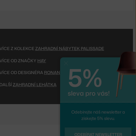
VÍCE Z KOLEKCE
ZAHRADNÍ NÁBYTEK PALISSADE
VÍCE OD ZNAČKY
HAY
5%
Zavřít
VÍCE OD DESIGNÉRA
RONAN & ERWAN BOUROULLEC
DALŠÍ
ZAHRADNÍ LEHÁTKA
sleva pro vás!
Odebírejte náš newsletter a
získejte 5% slevu.
ODEBÍRAT NEWSLETTER