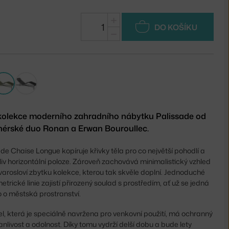
+
DO KOŠÍKU
−
 kolekce moderního zahradního nábytku Palissade od
nérské duo Ronan a Erwan Bouroullec.
de Chaise Longue kopíruje křivky těla pro co největší pohodlí a
liv horizontální poloze. Zároveň zachovává minimalistický vzhled
varosloví zbytku kolekce, kterou tak skvěle doplní. Jednoduché
trické linie zajistí přirozený soulad s prostředím, ať už se jedná
o o městská prostranství.
, která je speciálně navržena pro venkovní použití, má ochranný
anlivost a odolnost. Díky tomu vydrží delší dobu a bude lety