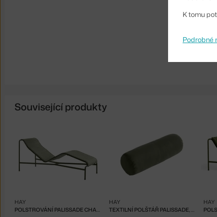
K tomu pot
Podrobné 
Související produkty
HAY
HAY
HAY
POLSTROVÁNÍ PALISSADE CHAISE LONGUE QUILTED, OLIVE
TEXTILNÍ POLŠTÁŘ PALISSADE, OLIVE