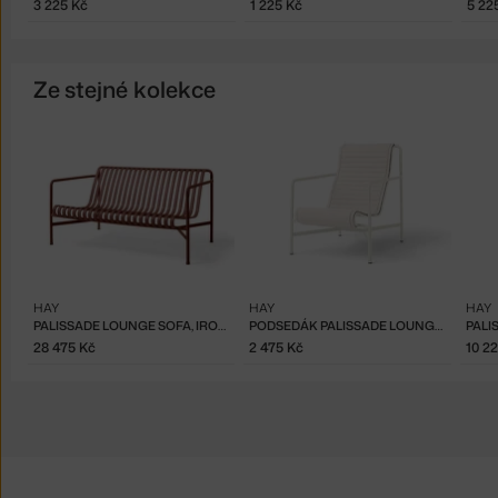
3 225 Kč
1 225 Kč
5 22
Ze stejné kolekce
HAY
HAY
HAY
PALISSADE LOUNGE SOFA, IRON RED
PODSEDÁK PALISSADE LOUNGE CHAIR HIGH QUILTED, CREAM WHITE
PALI
28 475 Kč
2 475 Kč
10 2