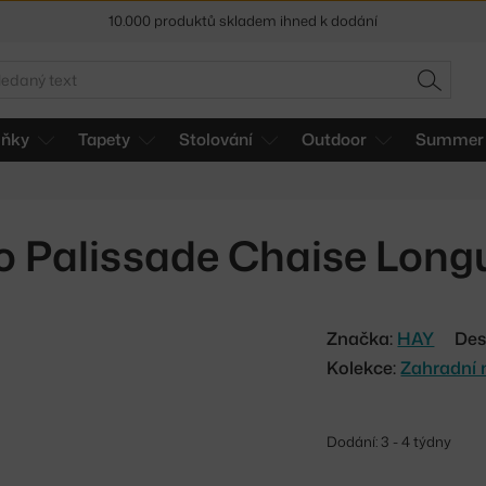
Sleva 5 % pro odběratele
newsletteru
30 dní na vrácení zboží
edat
HLEDAT
lňky
Tapety
Stolování
Outdoor
Summer 
 Palissade Chaise Longu
Značka:
HAY
Des
Kolekce:
Zahradní 
Dodání: 3 - 4 týdny