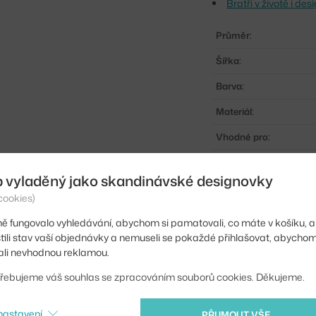
Bratři v životě i d
Průměr:
Šířka:
Barva:
Materiál:
Vhodné pro:
Typ:
b vyladěný jako skandinávské designovky
Kód produktu
cookies)
EAN
ě fungovalo vyhledávání, abychom si pamatovali, co máte v košíku, a
stili stav vaší objednávky a nemuseli se pokaždé přihlašovat, abycho
Ste zo Slovenska? Prej
li nevhodnou reklamou.
Shopping from the EU?
řebujeme váš souhlas se zpracováním souborů cookies. Děkujeme.
anthracite
nastavení
PŘIJMOUT VŠE