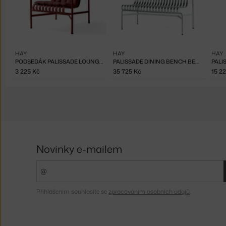
HAY
HAY
HAY
PODSEDÁK PALISSADE LOUNGE CHAIR LOW QUILTED, IRON RED
PALISSADE DINING BENCH BEZ PODRUČEK, GALVANISED
3 225 Kč
35 725 Kč
15 2
Novinky e-mailem
Přihlášením souhlasíte se
zpracováním osobních údajů
.