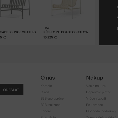
HAY
PALISSADE LOUNGE CHAIR LOW, SKY GREY
KŘESLO PALISSADE CORD LOW, CREAM WHITE
25 Kč
15 225 Kč
O nás
Nákup
Kontakt
Vše o nákupu
ODESLAT
O nás
Doprava a platba
B2B spolupráce
Vrácení zboží
B2B realizace
Reklamace
Kariéra
Obchodní podmínky
Pro média
Zpracování os. údajů