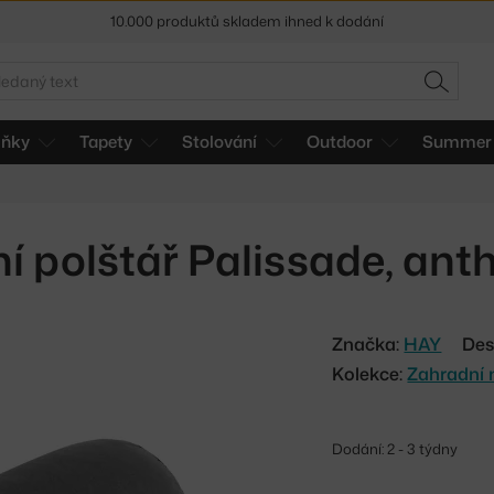
10.000 produktů skladem ihned k dodání
Sleva 5 % pro odběratele
newsletteru
edat
HLEDAT
30 dní na vrácení zboží
lňky
Tapety
Stolování
Outdoor
Summer 
ní polštář Palissade, ant
Značka:
HAY
Des
Kolekce:
Zahradní 
Dodání: 2 - 3 týdny