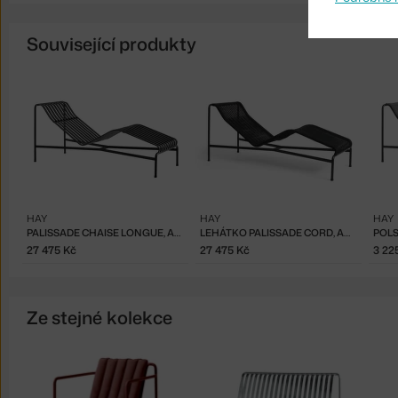
Související produkty
HAY
HAY
HAY
PALISSADE CHAISE LONGUE, ANTHRACITE
LEHÁTKO PALISSADE CORD, ANTHRACITE
27 475 Kč
27 475 Kč
3 22
Ze stejné kolekce