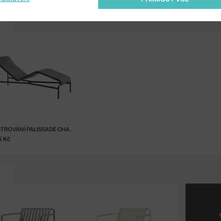
POLSTROVÁNÍ PALISSADE CHAISE LONGUE QUILTED, ANTHRACITE
5 Kč