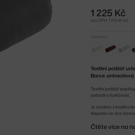
1 225 Kč
bez DPH: 1 012,40 Kč
VARIANTA
Textilní polštář u
Barva: antracitová.
Textilní polštář doplňu
pohodlí a funkčnost.
Je vyroben z kvalitní 
dispozici ve více bare
Čtěte více na n