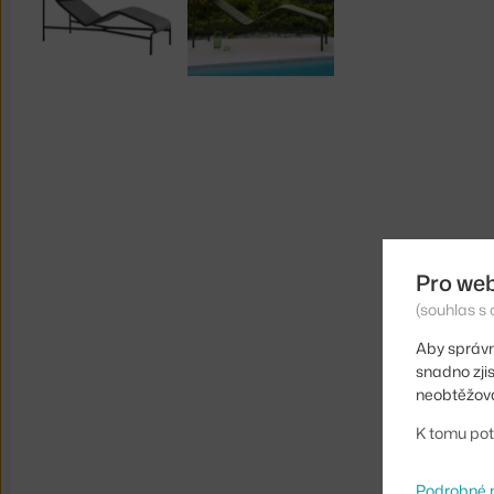
Pro we
(souhlas s 
Aby správn
snadno zji
neobtěžova
K tomu pot
Podrobné 