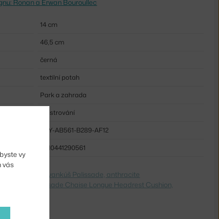
esignu: Ronan a Erwan Bouroullec
14 cm
46,5 cm
černá
textilní potah
Park a zahrada
Polstrování
HAY-AB561-B289-AF12
5610441290561
byste vy
m vás
dite na
Textilný vankúš Palissade, anthracite
 Switch to
Palissade Chaise Longue Headrest Cushion,