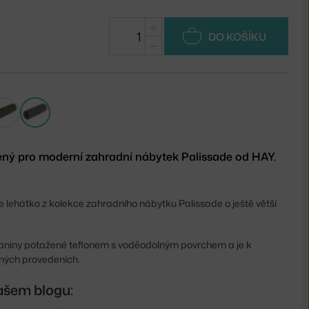
+
DO KOŠÍKU
−
rčený pro moderní zahradní nábytek Palissade od HAY.
je lehátko z kolekce zahradního nábytku Palissade o ještě větší
tkaniny potažené teflonem s
voděodolným povrchem a je k
vných provedeních.
ašem blogu: