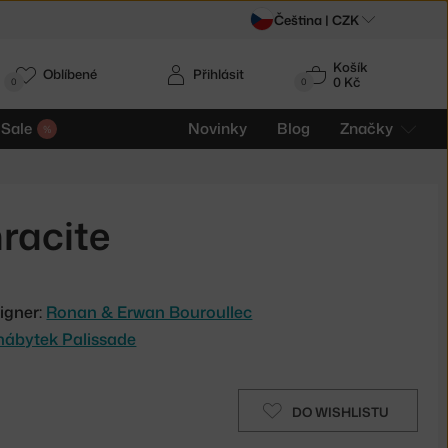
Čeština |
CZK
Košík
Oblíbené
Přihlásit
0 Kč
0
0
Sale
Novinky
Blog
Značky
hracite
igner:
Ronan & Erwan Bouroullec
nábytek Palissade
DO WISHLISTU