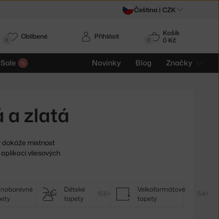
Čeština |
CZK
Košík
Oblíbené
Přihlásit
0 Kč
0
0
Sale
Novinky
Blog
Značky
 a zlatá
 dokáže místnost
 aplikaci vliesových
dnobarevné
Dětské
Velkoformátové
118×
156×
54×
pety
tapety
tapety