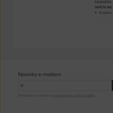
SANDBERG
TAPETA WI
4 - 6 týdnů
Novinky e-mailem
Přihlášením souhlasíte se
zpracováním osobních údajů
.