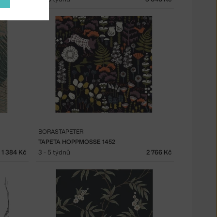
BORASTAPETER
TAPETA HOPPMOSSE 1452
1 384 Kč
3 - 5 týdnů
2 766 Kč