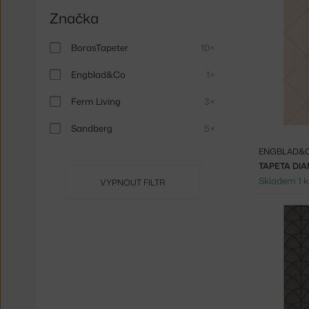
Značka
BorasTapeter
10×
Engblad&Co
1×
Ferm Living
3×
Sandberg
5×
ENGBLAD&
TAPETA DI
Skladem 1 k
VYPNOUT FILTR