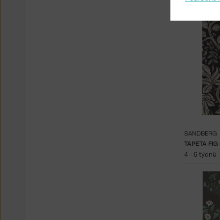
SANDBERG
TAPETA FIG
4 - 6 týdnů