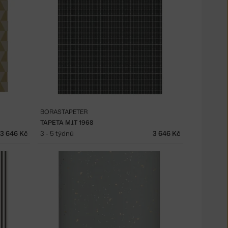
BORASTAPETER
TAPETA M.I.T 1968
3 646 Kč
3 - 5 týdnů
3 646 Kč