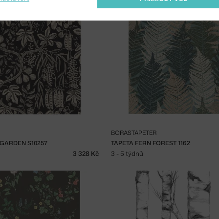
BORASTAPETER
 GARDEN S10257
TAPETA FERN FOREST 1162
3 328 Kč
3 - 5 týdnů