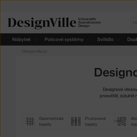
In love with
Hl
Scandinavian
Design
Nábytek
Policové systémy
Svítidla
Dop
Designville.cz
Designo
Designové vlieso
prosvětlit, zútulni
Další
Geometrické
Pruhované
Abs
218×
148×
tapety
tapety
tap
kategorie