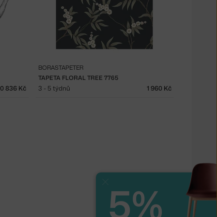
BORASTAPETER
TAPETA FLORAL TREE 7765
10 836 Kč
3 - 5 týdnů
1 960 Kč
5%
Zavřít