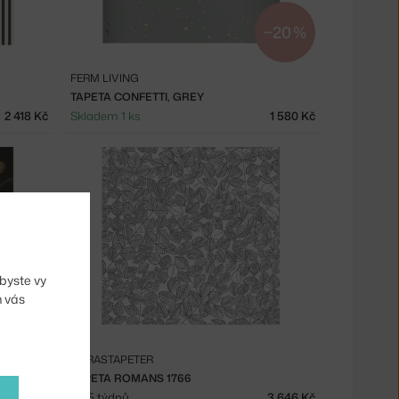
−20 %
FERM LIVING
TAPETA CONFETTI, GREY
2 418 Kč
Skladem 1 ks
1 580 Kč
byste vy
m vás
BORASTAPETER
TAPETA ROMANS 1766
3 328 Kč
3 - 5 týdnů
3 646 Kč