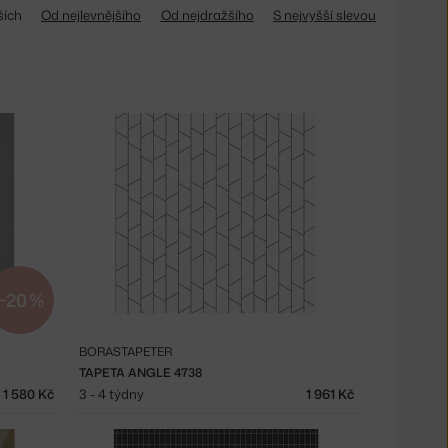
ších
Od nejlevnějšího
Od nejdražšího
S nejvyšší slevou
−20 %
BORASTAPETER
TAPETA ANGLE 4738
1 580 Kč
3 - 4 týdny
1 961 Kč