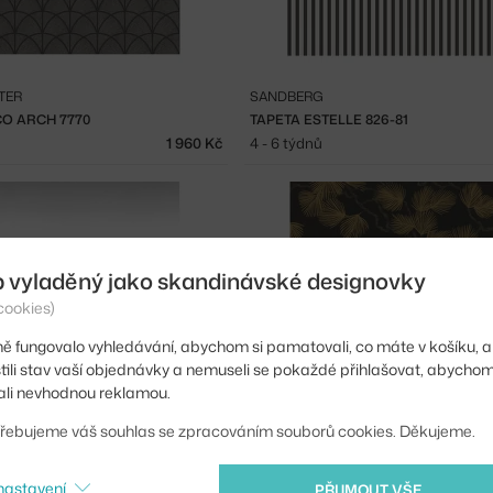
TER
SANDBERG
CO ARCH 7770
TAPETA ESTELLE 826-81
1 960 Kč
4 - 6 týdnů
b vyladěný jako skandinávské designovky
cookies)
ě fungovalo vyhledávání, abychom si pamatovali, co máte v košíku, a
stili stav vaší objednávky a nemuseli se pokaždé přihlašovat, abycho
li nevhodnou reklamou.
řebujeme váš souhlas se zpracováním souborů cookies. Děkujeme.
SANDBERG
NATT 637-14
TAPETA PINE 804-99
nastavení
PŘIJMOUT VŠE
6 444 Kč
4 - 6 týdnů