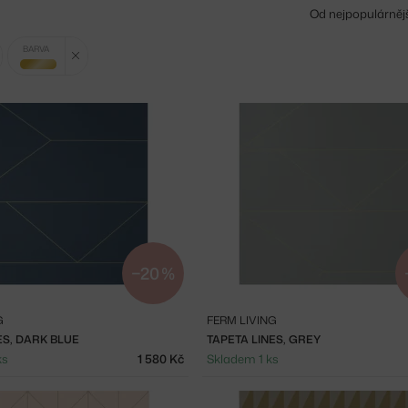
Od nejpopulárněj
Zrušit filtr
Zrušit filtr
BARVA
zlatá
−20 %
G
FERM LIVING
ES, DARK BLUE
TAPETA LINES, GREY
ks
1 580 Kč
Skladem 1 ks