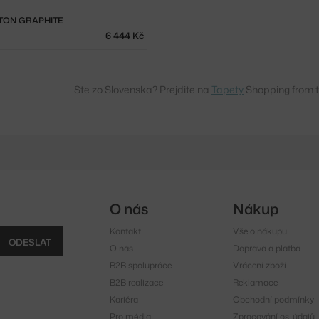
LTON GRAPHITE
6 444 Kč
Ste zo Slovenska? Prejdite na
Tapety
Shopping from 
O nás
Nákup
Kontakt
Vše o nákupu
ODESLAT
O nás
Doprava a platba
B2B spolupráce
Vrácení zboží
B2B realizace
Reklamace
Kariéra
Obchodní podmínky
Pro média
Zpracování os. údajů