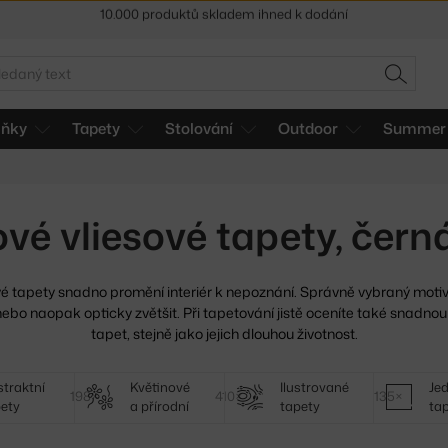
Sleva 5 % pro odběratele
newsletteru
30 dní na vrácení zboží
edat
HLEDAT
lňky
Tapety
Stolování
Outdoor
Summer 
vé vliesové tapety, černá
vé tapety snadno promění interiér k nepoznání. Správně vybraný
motiv
t nebo naopak opticky zvětšit. Při tapetování jistě oceníte také snadnou
tapet, stejně jako jejich dlouhou životnost.
traktní
Květinové
Ilustrované
Je
198×
410×
135×
ety
a přírodní
tapety
ta