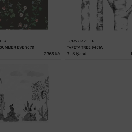
TER
BORASTAPETER
DSUMMER EVE 7679
TAPETA TREE 9451W
2 766 Kč
3 - 5 týdnů