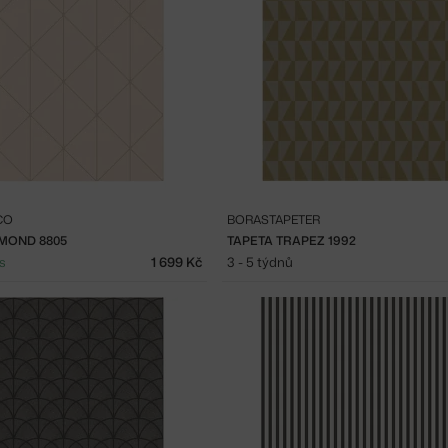
CO
BORASTAPETER
AMOND 8805
TAPETA TRAPEZ 1992
s
1 699 Kč
3 - 5 týdnů