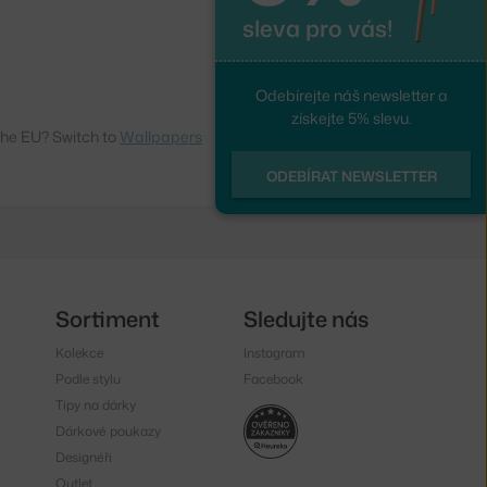
sleva pro vás!
Odebírejte náš newsletter a
získejte 5% slevu.
the EU? Switch to
Wallpapers
ODEBÍRAT NEWSLETTER
Sortiment
Sledujte nás
Kolekce
Instagram
Podle stylu
Facebook
Tipy na dárky
Dárkové poukazy
Designéři
Outlet