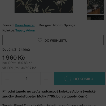
Značka:
BorasTapeter
Designer: Noomi Spange
Kolekce:
Tapety Adorn
DO WISHLISTU
Dodání: 3 - 5 týdnů
1 960 Kč
bez DPH: 1 619,83 Kč
vč. DPH/m²: 367,97 Kč
−
+
DO KOŠÍKU
Přírodní tapeta na zeď z nadčasové kolekce Adorn švédské
značky BoråsTapeter. Motiv 7765, barva tapety: černá.
Tapeta Floral Tree přináší do interiéru nadčasovou eleganci s