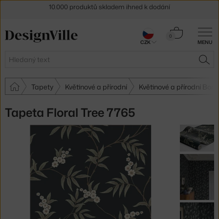
Sleva 5 % pro odběratele
newsletteru
Košík
30 dní na vrácení zboží
0
CZK
MENU
0 Kč
Hledat
HLE
Tapety
Květinové a přírodní
Květinové a přírodní Bor
Tapeta Floral Tree 7765