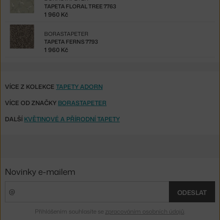
TAPETA FLORAL TREE 7763
1 960 Kč
BORASTAPETER
TAPETA FERNS 7793
1 960 Kč
VÍCE Z KOLEKCE
TAPETY ADORN
VÍCE OD ZNAČKY
BORASTAPETER
DALŠÍ
KVĚTINOVÉ A PŘÍRODNÍ TAPETY
Novinky e-mailem
ODESLAT
Přihlášením souhlasíte se
zpracováním osobních údajů
.