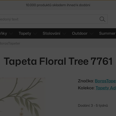
10.000 produktů skladem ihned k dodání
Sleva 5 % pro odběratele
newsletteru
edat
HLEDAT
30 dní na vrácení zboží
lňky
Tapety
Stolování
Outdoor
Summer 
 BorasTapeter
Tapeta Floral Tree 7761
Značka:
BorasTape
Kolekce:
Tapety Ad
Dodání: 3 - 5 týdnů