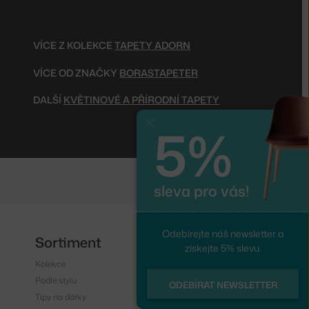
VÍCE Z KOLEKCE
TAPETY ADORN
VÍCE OD ZNAČKY
BORASTAPETER
DALŠÍ
KVĚTINOVÉ A PŘÍRODNÍ TAPETY
5%
Zavřít
sleva pro vás!
Odebírejte náš newsletter a
Sortiment
Sledujte nás
získejte 5% slevu.
Kolekce
Instagram
Podle stylu
Facebook
ODEBÍRAT NEWSLETTER
Tipy na dárky