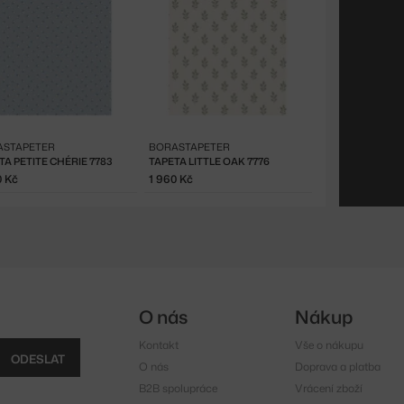
ASTAPETER
BORASTAPETER
TA PETITE CHÉRIE 7783
TAPETA LITTLE OAK 7776
0 Kč
1 960 Kč
O nás
Nákup
Kontakt
Vše o nákupu
ODESLAT
O nás
Doprava a platba
B2B spolupráce
Vrácení zboží