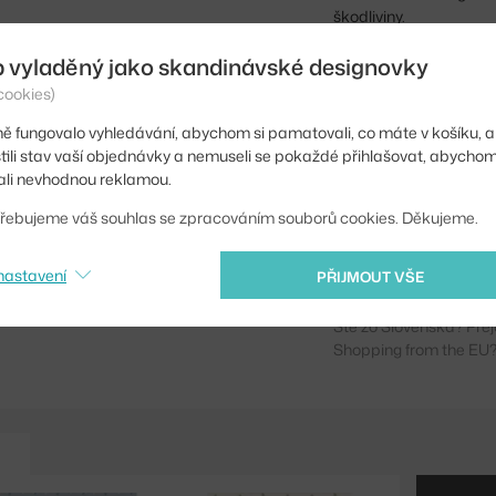
škodliviny.
b vyladěný jako skandinávské designovky
Výška:
cookies)
Opakování vzoru:
ě fungovalo vyhledávání, abychom si pamatovali, co máte v košíku, a
Šířka:
stili stav vaší objednávky a nemuseli se pokaždé přihlašovat, abycho
li nevhodnou reklamou.
Barva:
řebujeme váš souhlas se zpracováním souborů cookies. Děkujeme.
Materiál:
Kód produktu
nastavení
PŘIJMOUT VŠE
Ste zo Slovenska? Prej
Shopping from the EU?