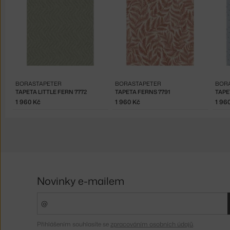
BORASTAPETER
BORASTAPETER
BOR
TAPETA LITTLE FERN 7772
TAPETA FERNS 7791
TAPE
1 960 Kč
1 960 Kč
1 96
Novinky e-mailem
Přihlášením souhlasíte se
zpracováním osobních údajů
.