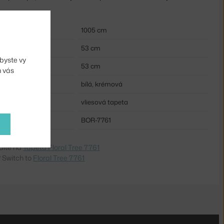
1005 cm
53 cm
byste vy
53 cm
m vás
bílá, krémová
vliesová tapeta
BOR-7761
dite na
Tapeta Floral Tree 7761
 Switch to
Floral Tree 7761