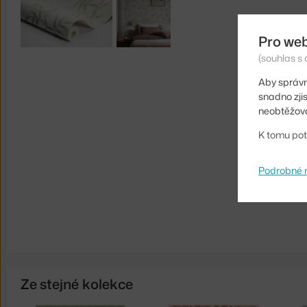
Pro we
(souhlas s 
Aby správn
snadno zji
neobtěžova
K tomu pot
Podrobné 
Ze stejné kolekce