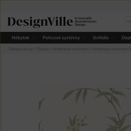
In love with
Hl
Scandinavian
Design
Nábytek
Policové systémy
Svítidla
Dop
Designville.cz
>
Tapety
>
Květinové a přírodní
>
Květinové a přírodní