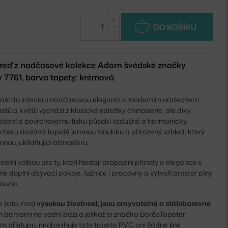
+
DO KOŠÍKU
−
 zeď z nadčasové kolekce Adorn švédské značky
v 7761, barva tapety: krémová.
ináší do interiéru nadčasovou eleganci s moderním nádechem.
stů a květů vychází z klasické estetiky chinoiserie, ale díky
dení a povrchovému tisku působí vzdušně a harmonicky.
 tisku dodává tapetě jemnou hloubku a přirozený vzhled, který
emnou, uklidňující atmosféru.
eální volbou pro ty, kteří hledají propojení přírody a elegance s
e doplní obývací pokoje, ložnice i pracovny a vytvoří prostor plný
ouzla.
je tato, mají
vysokou životnost, jsou omyvatelné a stálobarevné
.
ěn barvami na vodní bázi a jelikož si značka BoråsTapeter
m přístupu, neobsahuje tato tapeta PVC ani žádné jiné