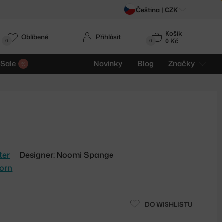
Čeština |
CZK
Košík
Oblíbené
Přihlásit
0 Kč
0
0
Sale
Novinky
Blog
Značky
ter
Designer: Noomi Spange
orn
DO WISHLISTU