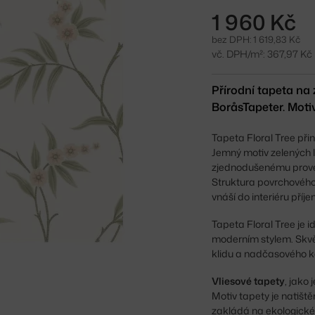
1 960 Kč
bez DPH: 1 619,83 Kč
vč. DPH/m²: 367,97 Kč
Přírodní tapeta na
BoråsTapeter. Moti
Tapeta Floral Tree př
Jemný motiv zelených li
zjednodušenému prove
Struktura povrchového
vnáší do interiéru příj
Tapeta Floral Tree je id
moderním stylem. Skvěl
klidu a nadčasového k
Vliesové tapety
, jako 
Motiv tapety je natišt
zakládá na ekologické