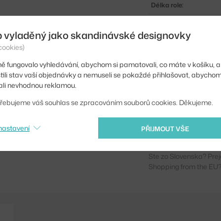
Délka role:
Opakování vzoru:
b vyladěný jako skandinávské designovky
Šířka:
cookies)
Barva:
ě fungovalo vyhledávání, abychom si pamatovali, co máte v košíku, a
stili stav vaší objednávky a nemuseli se pokaždé přihlašovat, abycho
Materiál:
li nevhodnou reklamou.
Info k produktu:
řebujeme váš souhlas se zpracováním souborů cookies. Děkujeme.
Kód produktu
nastavení
PŘIJMOUT VŠE
EAN
Ste zo Slovenska? Prej
Shopping from the EU?