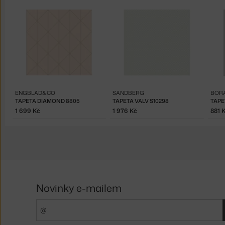
ENGBLAD&CO
SANDBERG
BOR
TAPETA DIAMOND 8805
TAPETA VALV S10298
TAPE
1 699 Kč
1 976 Kč
881 
Novinky e-mailem