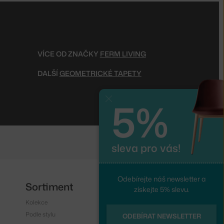
VÍCE OD ZNAČKY
FERM LIVING
DALŠÍ
GEOMETRICKÉ TAPETY
5%
Zavřít
sleva pro vás!
Odebírejte náš newsletter a
Sortiment
Sledujte nás
získejte 5% slevu.
Kolekce
Instagram
Podle stylu
Facebook
ODEBÍRAT NEWSLETTER