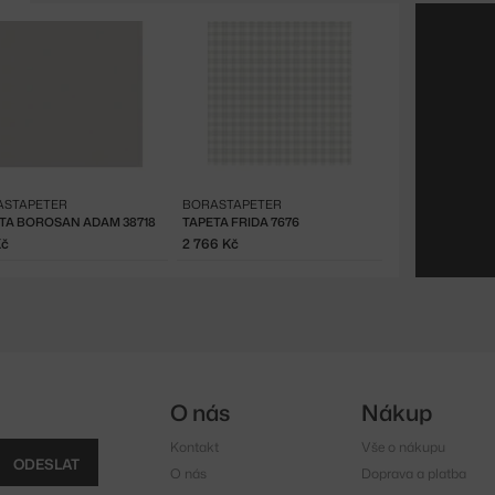
ASTAPETER
BORASTAPETER
TA BOROSAN ADAM 38718
TAPETA FRIDA 7676
Kč
2 766 Kč
O nás
Nákup
Kontakt
Vše o nákupu
ODESLAT
O nás
Doprava a platba