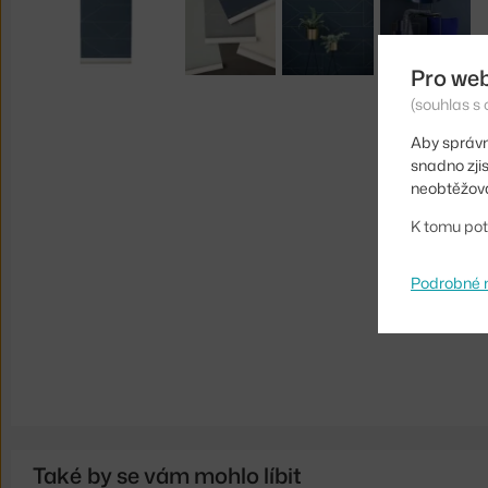
Pro we
(souhlas s 
Aby správn
snadno zji
neobtěžova
K tomu pot
Podrobné 
Také by se vám mohlo líbit