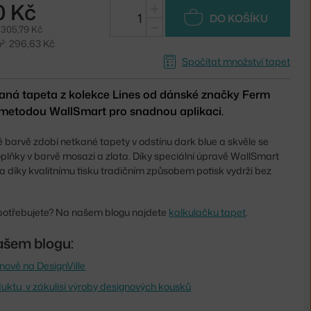
0 Kč
+
DO KOŠÍKU
−
 305,79 Kč
²: 296,63 Kč
Spočítat množství tapet
ná tapeta z kolekce Lines od dánské značky Ferm
 metodou WallSmart pro snadnou aplikaci.
 barvě zdobí netkané tapety v odstínu dark blue a skvěle se
plňky v barvě mosazi a zlata. Díky speciální úpravě WallSmart
a díky kvalitnímu tisku tradičním způsobem potisk vydrží bez
et potřebujete? Na našem blogu najdete
kalkulačku tapet
.
ašem blogu:
nově na DesignVille
uktu: v zákulisí výroby designových kousků