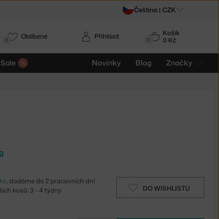
Čeština |
CZK
Košík
Oblíbené
Přihlásit
0 Kč
0
0
Sale
Novinky
Blog
Značky
ng
ks
, dodáme do 2 pracovních dní
DO WISHLISTU
ích kusů: 3 - 4 týdny