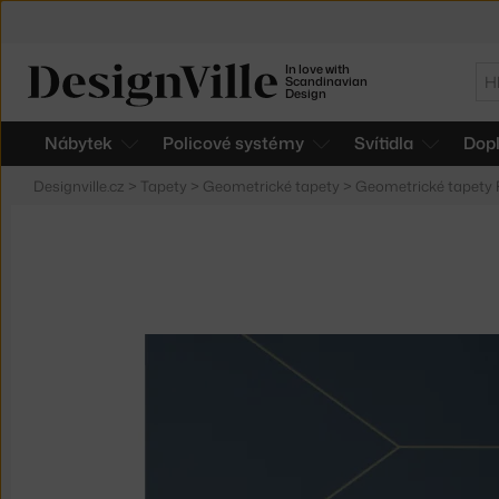
In love with
Hl
Scandinavian
Design
Nábytek
Policové systémy
Svítidla
Dop
Designville.cz
>
Tapety
>
Geometrické tapety
>
Geometrické tapety 