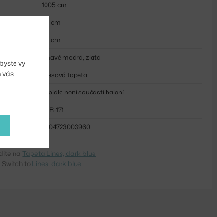
1005 cm
53 cm
53 cm
tmavě modrá, zlatá
byste vy
m vás
vliesová tapeta
Lepidlo není součástí balení.
FER-171
5704723003960
dite na
Tapeta Lines, dark blue
 Switch to
Lines, dark blue