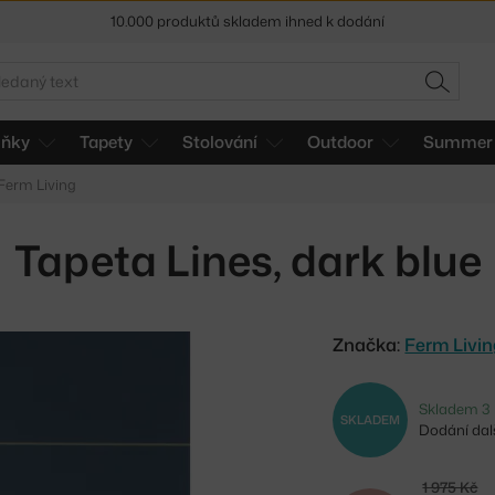
10.000 produktů skladem ihned k dodání
Sleva 5 % pro odběratele
newsletteru
edat
HLEDAT
30 dní na vrácení zboží
lňky
Tapety
Stolování
Outdoor
Summer 
Ferm Living
Tapeta Lines, dark blue
Značka:
Ferm Livi
Skladem 3 
SKLADEM
Dodání dalš
1 975 Kč