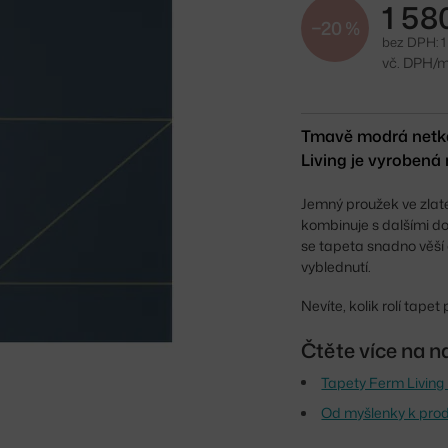
1 58
−20 %
bez DPH: 1
vč. DPH/m
Tmavě modrá netka
Living je vyrobená
Jemný proužek ve zlaté
kombinuje s dalšími do
se tapeta snadno věší 
vyblednutí.
Nevíte, kolik rolí tap
Čtěte více na n
Tapety Ferm Living 
Od myšlenky k prod