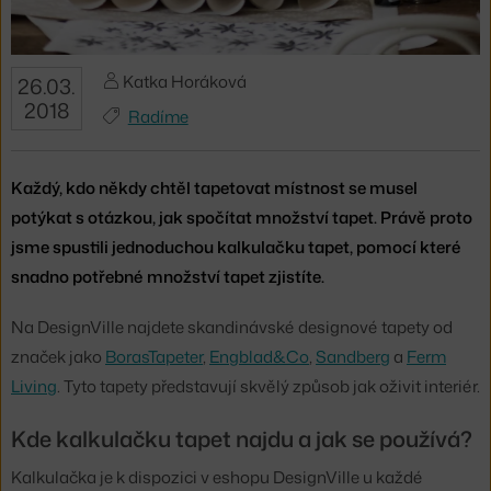
Katka Horáková
26.03.
2018
Radíme
Každý, kdo někdy chtěl tapetovat místnost se musel
potýkat s otázkou, jak spočítat množství tapet. Právě proto
jsme spustili jednoduchou kalkulačku tapet, pomocí které
snadno potřebné množství tapet zjistíte.
Na DesignVille najdete skandinávské designové tapety od
značek jako
BorasTapeter
,
Engblad&Co
,
Sandberg
a
Ferm
Living
. Tyto tapety představují skvělý způsob jak oživit interiér.
Kde kalkulačku tapet najdu a jak se používá?
Kalkulačka je k dispozici v eshopu DesignVille u každé