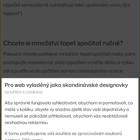
výpočet samozřejmě zohledňuje také opakování vzoru (tzv.
rapport*).
Chcete si množství tapet spočítat ručně?
Pokud si chcete potřebné množství tapet spočítat raději sami,
postupujte následovně: před výpočtem změřte délku a výšku
zdi a pusťte se do počítání pomocí následujícího vzorce:
Pro web vyladěný jako skandinávské designovky
(souhlas s cookies)
(délka zdi + opakování
) × výška zdi = Y m²
*
Aby správně fungovalo vyhledávání, abychom si pamatovali, co
máte v košíku, abyste vy snadno zjistili stav vaší objednávky a
nemuseli se pokaždé přihlašovat, abychom vás neobtěžovali
nevhodnou reklamou.
Výsledek Y zaokrouhlete
nahoru na celá čísla
. Zjistili jste nyní
plochu zdi, tu je ještě třeba vydělit plochou tapety. Většina
K tomu potřebujeme váš souhlas se zpracováním souborů
cookies. Děkujeme.