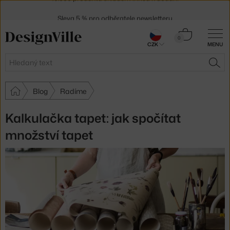
Sleva 5 % pro odběratele
newsletteru
30 dní na vrácení zboží
Košík
0
CZK
MENU
0 Kč
Hledat
HLE
Blog
Radíme
Kalkulačka tapet: jak spočítat
množství tapet