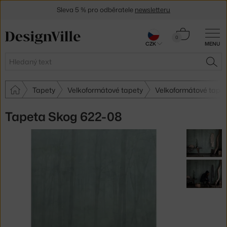
Sleva 5 % pro odběratele
newsletteru
30 dní na vrácení zboží
Košík
0
CZK
MENU
0 Kč
Hledat
HLE
Tapety
Velkoformátové tapety
Velkoformátové tape
Tapeta Skog 622-08