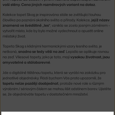
vaší stěny. Cena jiných rozměrových variant na dotaz.
Kolekce tapet Skog je inspirována stále se zvětšující touhou
člověka po poznání okolního světa a přírody. Kolekce,
jejíž název
znamená ve švédštině „les“
, vznikla se zcela jasným záměrem –
vytvořit místo, kde by bylo možné vydechnout a opustit online
městský život.
Tapeta Skog s klidnými harmonickými vzory lesního světa, je
netkaná,
snadno se tedy věší na zeď
. Lepidlo se aplikuje rovnou
na zeď. Vliesové tapety, jako je tato, mají
vysokou životnost, jsou
omyvatelné a stálobarevné
.
Jde o digitálně tištěnou tapetu, která se vyrábí na zakázku pro
jednotlivé objednávky. Rádi bychom Vás proto upozornili, že
tapetu nelze později doobjednat
, protože nové role s různým
výrobním / sériovým číslem se mohou lišit odstínem barev. Ujistěte
se, že objednáváte tapetu v dostatečném množství.
Čtěte více na našem blogu: