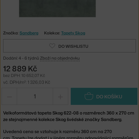
Značka:
Sandberg
Kolekce:
Tapety Skog
DO WISHLISTU
Dodání: 4 - 6 týdnů
Zboží na objednávku
12 889 Kč
bez DPH: 10 652,07 Kč
vč. DPH/m²: 1 326,03 Kč
−
+
DO KOŠÍKU
Velkoformátová tapeta Skog 622-08 o rozměrech 360 x 270 cm
ze stejnojmenné kolekce Skog švédské značky Sandberg.
Uvedená cena se vztahuje k rozměru 360 cm na 270
cm. Tapetu lze dodat i v jiném rozměru odpovídající rozměrům