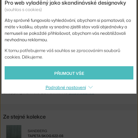
Pro web vyladěný jako skandinávské designovky
Tapety Sandberg nově na DesignVille
(souhlas s cookies)
Aby správně fungovalo vyhledávání, abychom si pamatovali, co
Výška:
270 cm
máte v košíku, abyste vy snadno zjistili stav vaší objednávky a
Šířka:
360 cm
nemuseli se pokaždé přihlašovat, abychom vás neobtěžovali
nevhodnou reklamou.
Barva:
šedá, tmavě zelená
K tomu potřebujeme váš souhlas se zpracováním souborů
Materiál:
vliesová tapeta
cookies. Děkujeme.
Kód produktu
SAN-622-08
EAN
7340020864996
PŘIJMOUT VŠE
Ste zo Slovenska? Prejdite na
Tapeta Skog 622-08
Podrobné nastavení
Shopping from the EU? Switch to
Skog 622-08
Ze stejné kolekce
SANDBERG
TAPETA SKOG 622-08