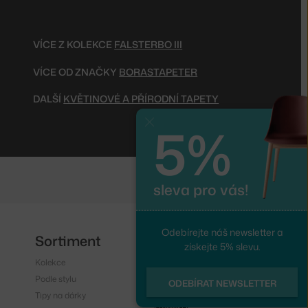
VÍCE Z KOLEKCE
FALSTERBO III
VÍCE OD ZNAČKY
BORASTAPETER
DALŠÍ
KVĚTINOVÉ A PŘÍRODNÍ TAPETY
5%
Zavřít
sleva pro vás!
Odebírejte náš newsletter a
Sortiment
Sledujte nás
získejte 5% slevu.
Kolekce
Instagram
Podle stylu
Facebook
ODEBÍRAT NEWSLETTER
Tipy na dárky