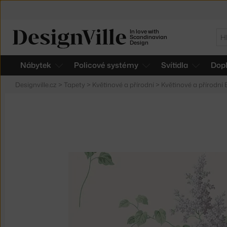
In love with
Hl
Scandinavian
Design
Nábytek
Policové systémy
Svítidla
Dop
Designville.cz
>
Tapety
>
Květinové a přírodní
>
Květinové a přírodní