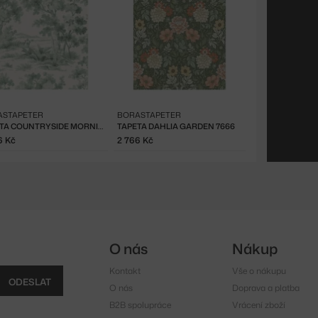
ASTAPETER
BORASTAPETER
TAPETA COUNTRYSIDE MORNING 7678
TAPETA DAHLIA GARDEN 7666
6 Kč
2 766 Kč
O nás
Nákup
Kontakt
Vše o nákupu
ODESLAT
O nás
Doprava a platba
B2B spolupráce
Vrácení zboží