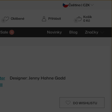
Čeština |
CZK
Košík
Oblíbené
Přihlásit
0 Kč
0
0
Sale
Novinky
Blog
Značky
ter
Designer: Jenny Hahne Gadd
II
DO WISHLISTU