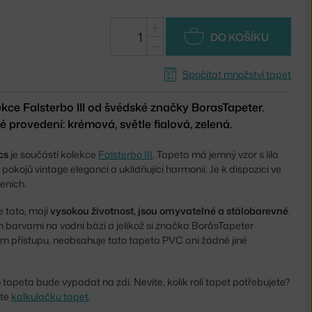
+
DO KOŠÍKU
−
Spočítat množství tapet
ekce Falsterbo III od švédské značky BorasTapeter.
 provedení: krémová, světle fialová, zelená.
acs
je součástí kolekce
Falsterbo III
. Tapeta má jemný vzor s lila
pokojů vintage eleganci a uklidňující harmonii. Je k dispozici ve
eních.
je tato, mají
vysokou životnost, jsou omyvatelné a stálobarevné
.
ěn barvami na vodní bázi a jelikož si značka BoråsTapeter
m přístupu, neobsahuje tato tapeta PVC ani žádné jiné
to tapeta bude vypadat na zdi. Nevíte, kolik rolí tapet potřebujete?
ete
kalkulačku tapet
.