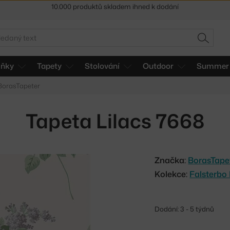
Sleva 5 % pro odběratele
newsletteru
30 dní na vrácení zboží
edat
HLEDAT
lňky
Tapety
Stolování
Outdoor
Summer 
 BorasTapeter
Tapeta Lilacs 7668
Značka:
BorasTape
Kolekce:
Falsterbo I
Dodání: 3 - 5 týdnů