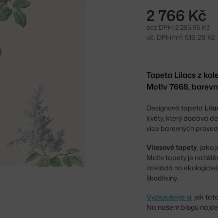
2 766 Kč
bez DPH: 2 285,95 Kč
vč. DPH/m²: 519,29 Kč
Tapeta Lilacs z kol
Motiv 7668, barevné
Designová tapeta
Lil
květy, který dodává do 
více barevných proved
Vliesové tapety
, jako 
Motiv tapety je natišt
zakládá na ekologické
škodliviny.
Vyzkoušejte si
, jak ta
Na našem blogu najd