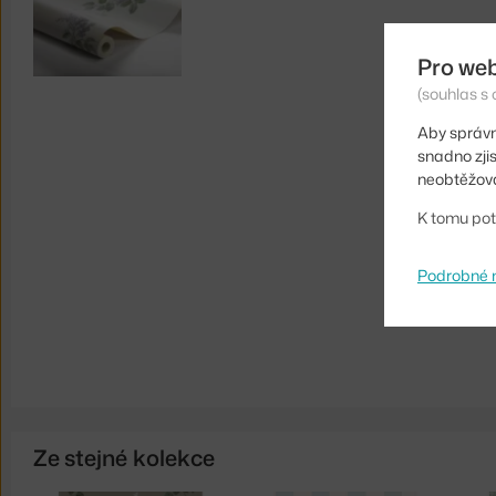
Pro we
(souhlas s 
Aby správn
snadno zji
neobtěžova
K tomu pot
Podrobné 
Ze stejné kolekce