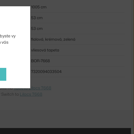
1005 cm
53 cm
53 cm
byste vy
fialová, krémová, zelená
m vás
vliesová tapeta
BOR-7668
7320094033504
dite na
Tapeta Lilacs 7668
 Switch to
Lilacs 7668