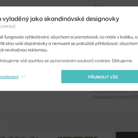
Délka role:
b vyladěný jako skandinávské designovky
Opakování vzoru:
cookies)
Šířka:
ě fungovalo vyhledávání, abychom si pamatovali, co máte v košíku, a
Barva:
stili stav vaší objednávky a nemuseli se pokaždé přihlašovat, abycho
li nevhodnou reklamou.
Materiál:
řebujeme váš souhlas se zpracováním souborů cookies. Děkujeme.
Kód produktu
EAN
nastavení
PŘIJMOUT VŠE
Ste zo Slovenska? Prej
Shopping from the EU?