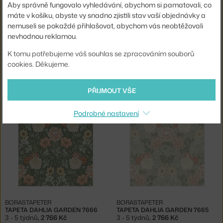
Aby správně fungovalo vyhledávání, abychom si pamatovali, co
máte v košíku, abyste vy snadno zjistili stav vaší objednávky a
nemuseli se pokaždé přihlašovat, abychom vás neobtěžovali
nevhodnou reklamou.
K tomu potřebujeme váš souhlas se zpracováním souborů
cookies. Děkujeme.
BORASTAPETER
BORASTAPETER
PŘIJMOUT VŠE
TAPETA LILACS 7668
TAPETA LILACS 7667
3 - 5 týdnů
,
2 766 Kč
3 - 5 týdnů
,
2 766 Kč
Podrobné nastavení
BORASTAPETER
BORASTAPETER
TAPETA DAHLIA GARDEN 7666
TAPETA DAHLIA GARDEN 7665
3 - 5 týdnů
,
2 766 Kč
3 - 5 týdnů
,
2 766 Kč