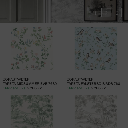
1
2
3
Produkty
v
kolekci
Falsterbo
III
BORASTAPETER
BORASTAPETER
TAPETA MIDSUMMER EVE 7680
TAPETA FALSTERBO BIRDS 7681
Skladem 1 ks
,
2 766 Kč
Skladem 1 ks
,
2 766 Kč