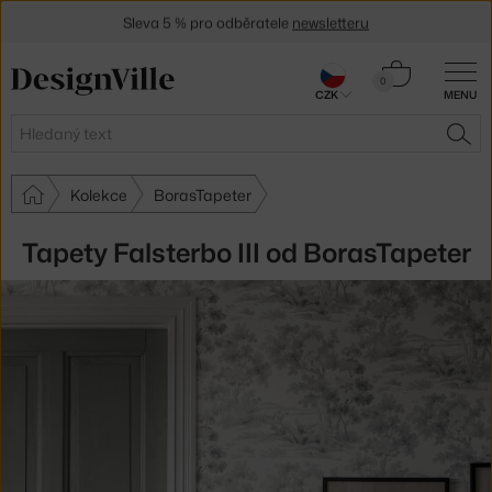
Sleva 5 % pro odběratele
newsletteru
30 dní na vrácení zboží
Košík
0
CZK
MENU
0 Kč
Hledat
HLE
Kolekce
BorasTapeter
Tapety Falsterbo III od BorasTapeter