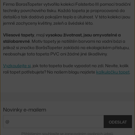
Firma BorasTapeter vytvořila kolekci Falsterbo III pomocí tradiční
techniky povrchového tisku. Každá tapeta je propracovaná do
detailů a tak dodává pokojům teplo a útulnost. V této kolekci jsou
jemně zachyceny květiny, zeleň a švédské léto.
Vliesové tapety
, mají
vysokou životnost, jsou omyvatelné a
stálobarevné
. Motiv tapety je natištěn barvami na vodní bázi a
jelikož si značka BoråsTapeter zakládá na ekologickém přístupu,
neobsahuje tato tapeta PVC ani žádné jiné škodliviny.
Vyzkoušejte si
, jak tato tapeta bude vypadat na zdi. Nevíte, kolik
rolí tapet potřebujete? Na našem blogu najdete
kalkulačku tapet
.
Novinky e-mailem
ODESLAT
Přihlášením souhlasíte se
zpracováním osobních údajů
.