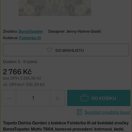
Značka:
BorasTapeter
Designer: Jenny Hahne Gadd
Kolekce:
Falsterbo III
DO WISHLISTU
Dodání: 3 - 5 týdnů
2 766 Kč
bez DPH: 2 285,95 Kč
vč. DPH/m²: 519,29 Kč
−
+
DO KOŠÍKU
Spočítat množství tapet
Tapeta Dahlia Garden z kolekce Falsterbo III od švédské značky
BorasTapeter. Motiv 7664, barevné provedení: krémová, šedá.