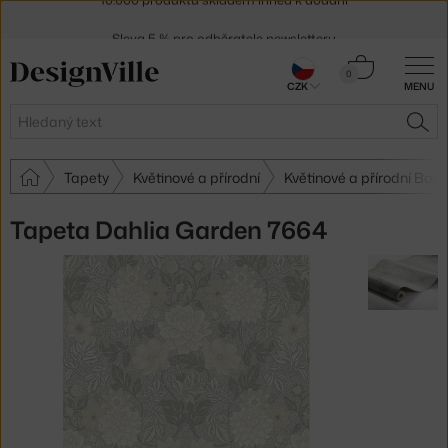
Sleva 5 % pro odběratele
newsletteru
30 dní na vrácení zboží
Košík
0
CZK
MENU
0 Kč
Hledat
HLE
Tapety
Květinové a přírodní
Květinové a přírodní Bor
Tapeta Dahlia Garden 7664