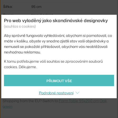
Šířka:
95 cm
Barva:
tmavě zelená
Pro web vyladěný jako skandinávské designovky
Materiál:
dubové dřevo, linoleum
(souhlas s cookies)
Podnož:
dřevo
Aby správně fungovalo vyhledávání, abychom si pamatovali, co
Tvar stolu:
obdélník
máte v košíku, abyste vy snadno zjistili stav vaší objednávky a
nemuseli se pokaždé přihlašovat, abychom vás neobtěžovali
Deska stolu:
laminát / linoleum
nevhodnou reklamou.
Typ:
Jídelní / barový stůl
K tomu potřebujeme váš souhlas se zpracováním souborů
Info k produktu:
Čistěte navlhčeným hadříkem.
cookies. Děkujeme.
Kód produktu
NCP-602838
PŘIJMOUT VŠE
EAN
5712396001183
Podrobné nastavení
Ste zo Slovenska? Prejdite na
Stôl Form 95x200 cm, zelená/dub
Shopping from the EU? Switch to
Form Table 95x200 cm Oak,
green