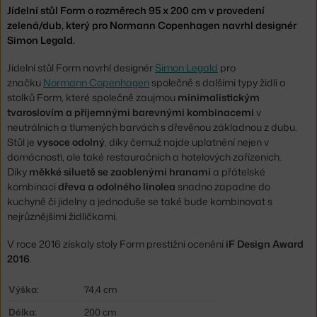
Jídelní stůl Form o rozměrech 95 x 200 cm v provedení
zelená/dub, který pro Normann Copenhagen navrhl designér
Simon Legald.
Jídelní stůl Form navrhl designér
Simon Legald
pro
značku
Normann Copenhagen
společně s dalšími typy židlí a
stolků Form, které společně zaujmou
minimalistickým
tvaroslovím a příjemnými barevnými kombinacemi
v
neutrálních a tlumených barvách s dřevěnou základnou z dubu.
Stůl je
vysoce odolný
, díky čemuž najde uplatnění nejen v
domácnosti, ale také restauračních a hotelových zařízeních.
Díky
měkké siluetě se zaoblenými hranami
a přátelské
kombinaci
dřeva a odolného linolea
snadno zapadne do
kuchyně či jídelny a jednoduše se také bude kombinovat s
nejrůznějšími židličkami.
V roce 2016 získaly stoly Form prestižní ocenění
iF Design Award
2016
.
Výška:
74,4 cm
Délka:
200 cm