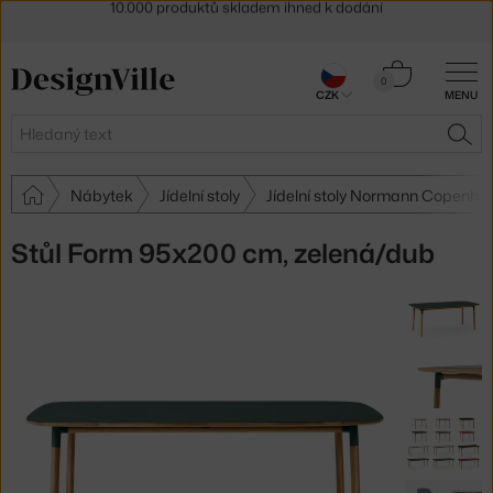
Sleva 5 % pro odběratele
newsletteru
30 dní na vrácení zboží
Košík
0
CZK
MENU
0 Kč
Hledat
HLE
Nábytek
Jídelní stoly
Jídelní stoly Normann Copenha
Stůl Form 95x200 cm, zelená/dub