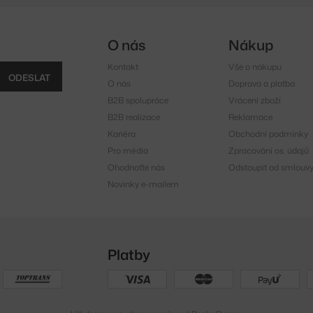
O nás
Nákup
Kontakt
Vše o nákupu
ODESLAT
O nás
Doprava a platba
B2B spolupráce
Vrácení zboží
B2B realizace
Reklamace
Kariéra
Obchodní podmínky
Pro média
Zpracování os. údajů
Ohodnoťte nás
Odstoupit od smlouv
Novinky e-mailem
Platby