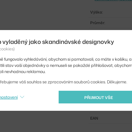
Výška:
Průměr:
Šířka:
b vyladěný jako skandinávské designovky
Barva:
cookies)
Materiál:
ě fungovalo vyhledávání, abychom si pamatovali, co máte v košíku, a
stili stav vaší objednávky a nemuseli se pokaždé přihlašovat, abycho
Podnož:
li nevhodnou reklamou.
Tvar stolu:
řebujeme váš souhlas se zpracováním souborů cookies. Děkujeme.
Deska stolu:
nastavení
Info k produktu:
PŘIJMOUT VŠE
Kód produktu
EAN