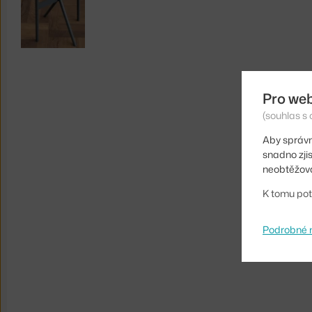
Pro we
(souhlas s 
Aby správn
snadno zji
neobtěžova
K tomu pot
Podrobné 