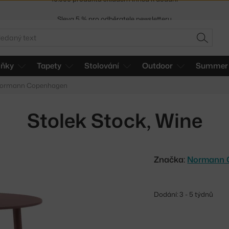
Sleva 5 % pro odběratele
newsletteru
30 dní na vrácení zboží
edat
HLEDAT
lňky
Tapety
Stolování
Outdoor
Summer 
 Normann Copenhagen
Stolek Stock, Wine
Značka:
Normann 
Dodání: 3 - 5 týdnů