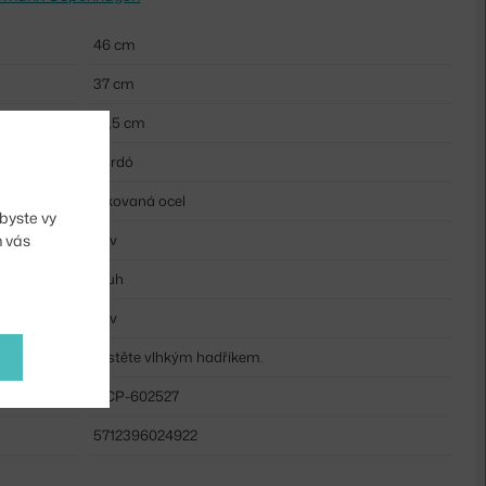
46 cm
37 cm
37,5 cm
bordó
lakovaná ocel
byste vy
m vás
kov
kruh
kov
Čistěte vlhkým hadříkem.
NCP-602527
5712396024922