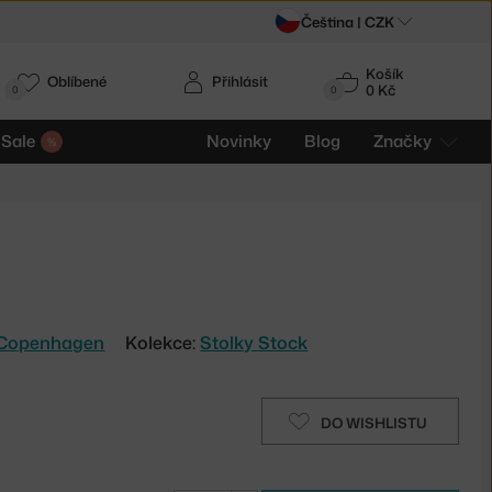
Čeština |
CZK
Košík
Oblíbené
Přihlásit
0 Kč
0
0
Sale
Novinky
Blog
Značky
Copenhagen
Kolekce:
Stolky Stock
DO WISHLISTU