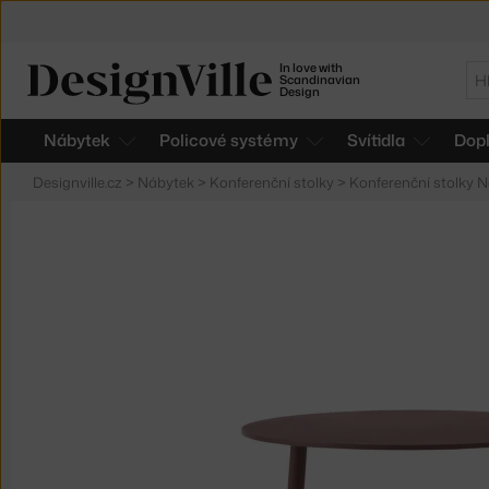
In love with
Hl
Scandinavian
Design
Nábytek
Policové systémy
Svítidla
Dop
Designville.cz
>
Nábytek
>
Konferenční stolky
>
Konferenční stolky