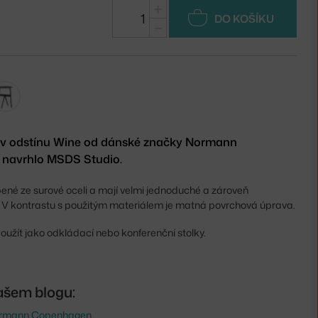
+
DO KOŠÍKU
−
e v odstínu Wine od dánské značky Normann
 navrhlo MSDS Studio.
bené ze surové oceli a mají velmi jednoduché a zároveň
e. V kontrastu s použitým materiálem je matná povrchová úprava.
užít jako odkládací nebo konferenční stolky.
ašem blogu:
Normann Copenhagen