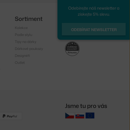
Odebírejte náš newsletter a
získejte 5% slevu.
Sortiment
Sledujte nás
Kolekce
Instagram
ODEBÍRAT NEWSLETTER
Podle stylu
Facebook
Tipy na dárky
Dárkové poukazy
Designéři
Outlet
y
Jsme tu pro vás