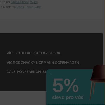
dite na
Stolík Stock, Wine
 Switch to
Stock Table, wine
VÍCE Z KOLEKCE
STOLKY STOCK
VÍCE OD ZNAČKY
NORMANN COPENHAGEN
DALŠÍ
KONFERENČNÍ STOLKY
5%
Zavřít
sleva pro vás!