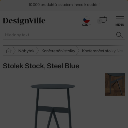
Sleva 5 % pro odběratele
newsletteru
Košík
0
30 dní na vrácení zboží
CZK
MENU
0 Kč
Hledat
HLE
Nábytek
Konferenční stolky
Konferenční stolky No
Stolek Stock, Steel Blue