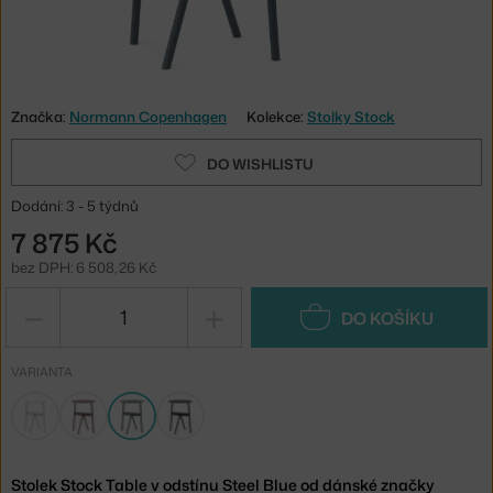
Značka:
Normann Copenhagen
Kolekce:
Stolky Stock
DO WISHLISTU
Dodání: 3 - 5 týdnů
7 875 Kč
bez DPH: 6 508,26 Kč
−
+
DO KOŠÍKU
VARIANTA
Stolek Stock Table v odstínu Steel Blue od dánské značky