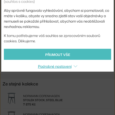
(souhlas s cookies)
Podnož:
kov
Aby správně fungovalo vyhledávání, abychom si pamatovali, co
Tvar stolu:
kruh
máte v košíku, abyste vy snadno zjistili stav vaší objednávky a
nemuseli se pokaždé přihlašovat, abychom vás neobtěžovali
Deska stolu:
kov
nevhodnou reklamou.
Info k produktu:
Čistěte vlhkým hadříkem.
K tomu potřebujeme váš souhlas se zpracováním souborů
Kód produktu
NCP-602528
cookies. Děkujeme.
EAN
5712396024939
PŘIJMOUT VŠE
Ste zo Slovenska? Prejdite na
Stolík Stock, Steel Blue
Shopping from the EU? Switch to
Stock Table, steel blue
Podrobné nastavení
Ze stejné kolekce
NORMANN COPENHAGEN
STOLEK STOCK, STEEL BLUE
7 875 Kč
NORMANN COPENHAGEN