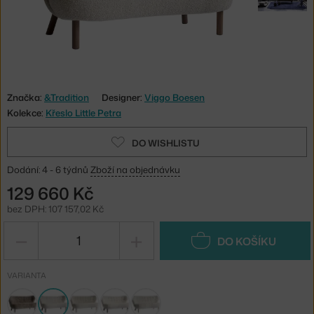
Značka:
&Tradition
Designer:
Viggo Boesen
Kolekce:
Křeslo Little Petra
DO WISHLISTU
Dodání: 4 - 6 týdnů
Zboží na objednávku
129 660 Kč
bez DPH: 107 157,02 Kč
−
+
DO KOŠÍKU
VARIANTA