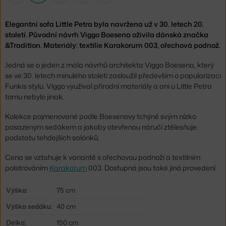
Elegantní sofa Little Petra byla navržena už v 30. letech 20.
století. Původní návrh Viggo Boesena oživila dánská značka
&Tradition. Materiály: textilie Karakorum 003, ořechová podnož.
Jedná se o jeden z mála návrhů architekta Viggo Boesena, který
se ve 30. letech minulého století zasloužil především o popularizaci
Funkis stylu. Viggo využíval přírodní materiály a ani u Little Petra
tomu nebylo jinak.
Kolekce pojmenované podle Boesenovy tchýně svým nízko
posazeným sedákem a jakoby otevřenou náručí ztělesňuje
podstatu tehdejších salónků.
Cena se vztahuje k variantě s ořechovou podnoží a textilním
polstrováním
Karakorum
003. Dostupná jsou také jiná provedení.
Výška:
75 cm
Výška sedáku:
40 cm
Délka:
150 cm