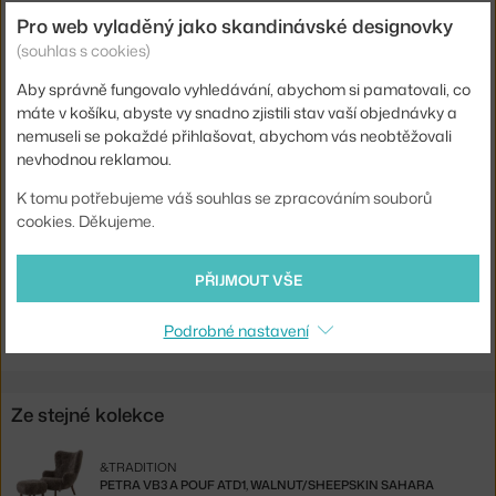
Pro web vyladěný jako skandinávské designovky
Hloubka:
83 cm
(souhlas s cookies)
Hmotnost:
35 kg
Aby správně fungovalo vyhledávání, abychom si pamatovali, co
Barva:
krémová
máte v košíku, abyste vy snadno zjistili stav vaší objednávky a
Materiál:
ořechové dřevo, textilní potah
nemuseli se pokaždé přihlašovat, abychom vás neobtěžovali
nevhodnou reklamou.
Kód produktu
AND-134428A235A020A399
K tomu potřebujeme váš souhlas se zpracováním souborů
EAN
5705385018606
cookies. Děkujeme.
Ste zo Slovenska? Prejdite na
Sofa Little Petra VB2, walnut /
PŘIJMOUT VŠE
Karakorum 003
Shopping from the EU? Switch to
Little Petra VB2, walnut /
Karakorum 003
Podrobné nastavení
Ze stejné kolekce
&TRADITION
PETRA VB3 A POUF ATD1, WALNUT/SHEEPSKIN SAHARA