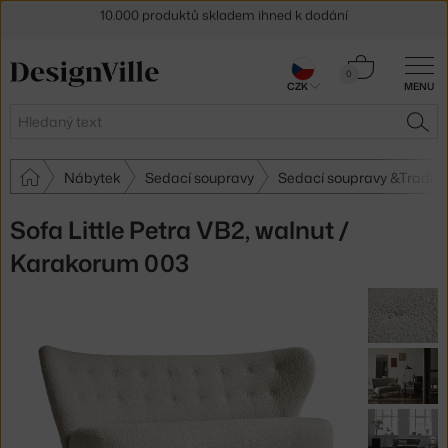
Sleva 5 % pro odběratele
newsletteru
30 dní na vrácení zboží
Košík
0
CZK
MENU
0 Kč
Hledat
HLE
Nábytek
Sedací soupravy
Sedací soupravy &Traditi
Sofa Little Petra VB2, walnut /
Karakorum 003