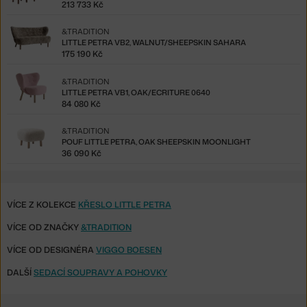
213 733 Kč
&TRADITION
LITTLE PETRA VB2, WALNUT/SHEEPSKIN SAHARA
175 190 Kč
&TRADITION
LITTLE PETRA VB1, OAK/ECRITURE 0640
84 080 Kč
&TRADITION
POUF LITTLE PETRA, OAK SHEEPSKIN MOONLIGHT
36 090 Kč
VÍCE Z KOLEKCE
KŘESLO LITTLE PETRA
VÍCE OD ZNAČKY
&TRADITION
VÍCE OD DESIGNÉRA
VIGGO BOESEN
DALŠÍ
SEDACÍ SOUPRAVY A POHOVKY