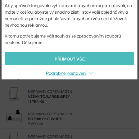
MUUTO
Aby správně fungovalo vyhledávání, abychom si pamatovali, co
LAMPA UNFOLD, DARK GREY
máte v košíku, abyste vy snadno zjistili stav vaší objednávky a
4 596 Kč
nemuseli se pokaždé přihlašovat, abychom vás neobtěžovali
NORMANN COPENHAGEN
nevhodnou reklamou.
VĚŠÁKY STICKS, NATURE
625 Kč
K tomu potřebujeme váš souhlas se zpracováním souborů
cookies. Děkujeme.
NORMANN COPENHAGEN
STOLEK BLOCK TABLE, DARK GREY
6 500 Kč
PŘIJMOUT VŠE
Podrobné nastavení
Ze stejné kolekce
NORMANN COPENHAGEN
VĚŠÁK TOJ LARGE, GREY
11 750 Kč
NORMANN COPENHAGEN
BOTNÍK SKO, WHITE
7 250 Kč
NORMANN COPENHAGEN