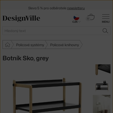
Sleva 5 % pro odběratele
newsletteru
30 dní na vrácení zboží
Košík
0
CZK
MENU
0 Kč
Hledat
HLE
Policové systémy
Policové knihovny
Botník Sko, grey