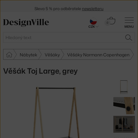
Sleva 5 % pro odběratele
newsletteru
30 dní na vrácení zboží
Košík
0
CZK
MENU
0 Kč
Hledat
HLE
Nábytek
Věšáky
Věšáky Normann Copenhagen
Věšák Toj Large, grey