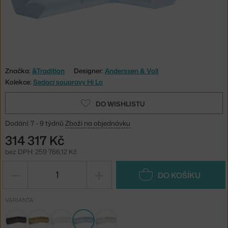
Značka:
&Tradition
Designer:
Anderssen & Voll
Kolekce:
Sedací soupravy Hi Lo
DO WISHLISTU
Dodání: 7 - 9 týdnů
Zboží na objednávku
314 317 Kč
bez DPH: 259 766,12 Kč
−
+
DO KOŠÍKU
VARIANTA