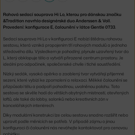
Rohová sedací souprava Hi Lo, kterou pro dánskou značku
&Tradition navrhlo designérské duo Anderssen & Voll.
Provedení: konfigurace E, čalounění v látce Gentle 0733.
Sedací souprava Hi Lo v konfiguraci E nabízí štědrou rohovou
sestavu, která vzniká propojením tří rohových modulů a jednoho
středového dílu. Výsledkem je pohodlný, plynule uzavřený tvar do
L, který obklopuje tělo a vytváří přirozené centrum prostoru. Je
ideální pro odpočinek, společenské chvíle i tiché soustředění.
Nízký sedák, vysoká opěrka a zaoblený tvar vytvářejí příjemné
sezení, které vybízí ke zpomalení a relaxaci. Měkké čalounění se
přizpůsobí tělu a podpoří pohodlnou, uvolněnou polohu. Tato
sestava se skvěle hodí do větších obytných místností, otevřených
loftů, ale také do lobby, salonků nebo kreativních zón v
kancelářských interiérech.
Díky modulární konstrukci lze celou sestavu snadno rozšířit nebo
upravit podle měnících se potřeb. V případě zájmu o jinou
konfiguraci či čalounění nás neváhejte kontaktovat pro cenovou
nabídku.