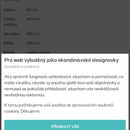
Výška:
86 cm
Výška
41,5 cm
sedáku:
Hloubka:
220 cm
Šířka:
330 cm
Barva:
světle modrá
Pro web vyladěný jako skandinávské designovky
Materiál:
textilní potah, dřevěný rám, tvarovaná pěna, HR pěna
(souhlas s cookies)
(High Resilience)
Aby správně fungovalo vyhledávání, abychom si pamatovali, co
Typ
modulární, rohová
pohovky:
máte v košíku, abyste vy snadno zjistili stav vaší objednávky a
nemuseli se pokaždé přihlašovat, abychom vás neobtěžovali
Kód
AND-147229A235A014A299
nevhodnou reklamou.
produktu
K tomu potřebujeme váš souhlas se zpracováním souborů
Ste zo Slovenska? Prejdite na
Sedacia súprava Hi Lo Konfigurácia
cookies. Děkujeme.
E, Gentle 0733
Shopping from the EU? Switch to
Hi Lo Sofa Configuration E,
PŘIJMOUT VŠE
Gentle 0733