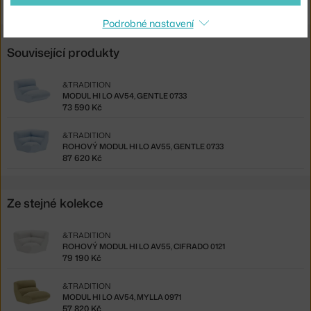
Podrobné nastavení
Související produkty
&TRADITION
MODUL HI LO AV54, GENTLE 0733
73 590 Kč
&TRADITION
ROHOVÝ MODUL HI LO AV55, GENTLE 0733
87 620 Kč
Ze stejné kolekce
&TRADITION
ROHOVÝ MODUL HI LO AV55, CIFRADO 0121
79 190 Kč
&TRADITION
MODUL HI LO AV54, MYLLA 0971
57 820 Kč