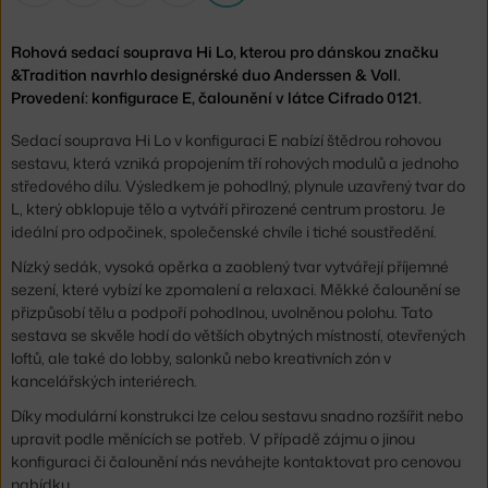
Rohová sedací souprava Hi Lo, kterou pro dánskou značku
&Tradition navrhlo designérské duo Anderssen & Voll.
Provedení: konfigurace E, čalounění v látce Cifrado 0121.
Sedací souprava Hi Lo v konfiguraci E nabízí štědrou rohovou
sestavu, která vzniká propojením tří rohových modulů a jednoho
středového dílu. Výsledkem je pohodlný, plynule uzavřený tvar do
L, který obklopuje tělo a vytváří přirozené centrum prostoru. Je
ideální pro odpočinek, společenské chvíle i tiché soustředění.
Nízký sedák, vysoká opěrka a zaoblený tvar vytvářejí příjemné
sezení, které vybízí ke zpomalení a relaxaci. Měkké čalounění se
přizpůsobí tělu a podpoří pohodlnou, uvolněnou polohu. Tato
sestava se skvěle hodí do větších obytných místností, otevřených
loftů, ale také do lobby, salonků nebo kreativních zón v
kancelářských interiérech.
Díky modulární konstrukci lze celou sestavu snadno rozšířit nebo
upravit podle měnících se potřeb. V případě zájmu o jinou
konfiguraci či čalounění nás neváhejte kontaktovat pro cenovou
nabídku.