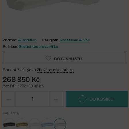
Značka:
&Tradition
Designer:
Anderssen & Voll
Kolekce:
Sedací soupravy Hi Lo
DO WISHLISTU
Dodání: 7 - 9 týdnů
Zboží na objednávku
268 850 Kč
bez DPH: 222 190,08 Kč
−
+
DO KOŠÍKU
VARIANTA