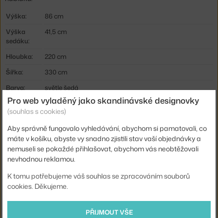
Výška:
86 cm
Výška
41,5 cm
sedáku:
Hloubka:
220 cm
Šířka:
330 cm
Barva:
světle šedá
Pro web vyladěný jako skandinávské designovky
Materiál:
textilní potah, dřevěný rám, tvarovaná pěna, HR pěna
(souhlas s cookies)
(High Resilience)
Aby správně fungovalo vyhledávání, abychom si pamatovali, co
Typ
modulární, rohová
pohovky:
máte v košíku, abyste vy snadno zjistili stav vaší objednávky a
nemuseli se pokaždé přihlašovat, abychom vás neobtěžovali
Kód
AND-147229A235A187C082
nevhodnou reklamou.
produktu
K tomu potřebujeme váš souhlas se zpracováním souborů
Ste zo Slovenska? Prejdite na
Sedacia súprava Hi Lo Konfigurácia
cookies. Děkujeme.
E, Cifrado 0121
Shopping from the EU? Switch to
Hi Lo Sofa Configuration E,
PŘIJMOUT VŠE
Cifrado 0121