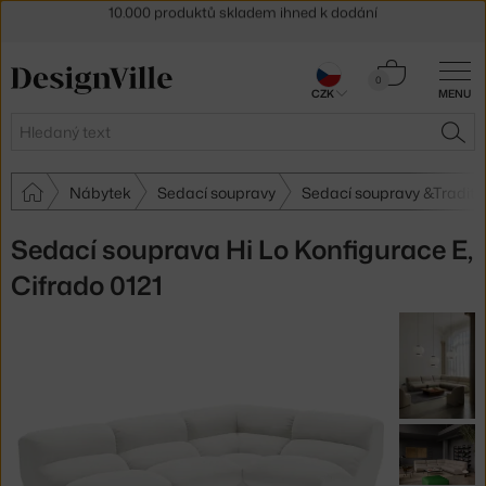
Sleva 5 % pro odběratele
newsletteru
30 dní na vrácení zboží
Košík
0
CZK
MENU
0 Kč
Hledat
HLE
Nábytek
Sedací soupravy
Sedací soupravy &Traditi
Sedací souprava Hi Lo Konfigurace E,
Cifrado 0121