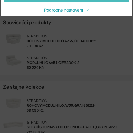
Podrobné nastavení
Související produkty
&TRADITION
ROHOVÝ MODUL HI LO AV55, CIFRADO 0121
79 190 Kč
&TRADITION
MODUL HI LO AV54, CIFRADO 0121
63 220 Kč
Ze stejné kolekce
&TRADITION
ROHOVÝ MODUL HI LO AV55, GRAIN 61229
59 590 Kč
&TRADITION
SEDACÍ SOUPRAVA HI LO KONFIGURACE E, GRAIN 61229
217 360 Kč