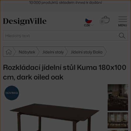
Sleva 5 % pro odběratele
newsletteru
30 dní na vrácení zboží
Košík
0
CZK
MENU
0 Kč
Hledat
HLE
Nábytek
Jídelní stoly
Jídelní stoly Bolia
Rozkládací jídelní stůl Kuma 180x100
cm, dark oiled oak
NOVINKA