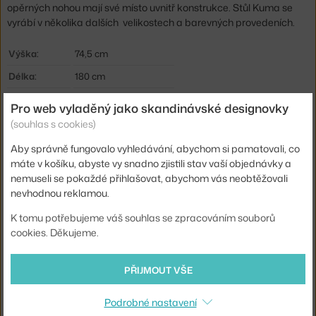
opěrných nohou mají své místo uvnitř konstrukce. Stůl Kuma se
vyrábí v několika dalších velikostech a barevných provedeních.
Výška:
74,5 cm
Délka:
180 cm
Šířka:
100 cm
Pro web vyladěný jako skandinávské designovky
Barva:
tmavé dřevo
(souhlas s cookies)
Materiál:
dubové dřevo
Aby správně fungovalo vyhledávání, abychom si pamatovali, co
máte v košíku, abyste vy snadno zjistili stav vaší objednávky a
Podnož:
dřevo
nemuseli se pokaždé přihlašovat, abychom vás neobtěžovali
Tvar stolu:
obdélník
nevhodnou reklamou.
Deska stolu:
dřevo
K tomu potřebujeme váš souhlas se zpracováním souborů
cookies. Děkujeme.
Kód produktu
BOL-03-033-80_00013
Ste zo Slovenska? Prejdite na
Rozkladací stôl Kuma 180x100 cm,
PŘIJMOUT VŠE
dark oak
Shopping from the EU? Switch to
Kuma Extension Table 180x100
Podrobné nastavení
cm, dark oak