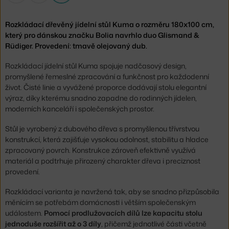
Rozkládací dřevěný jídelní stůl Kuma o rozměru 180x100 cm,
který pro dánskou značku Bolia navrhlo duo Glismand &
Rüdiger. Provedení: tmavě olejovaný dub.
Rozkládací jídelní stůl Kuma spojuje nadčasový design,
promyšlené řemeslné zpracování a funkčnost pro každodenní
život. Čisté linie a vyvážené proporce dodávají stolu elegantní
výraz, díky kterému snadno zapadne do rodinných jídelen,
moderních kanceláří i společenských prostor.
Stůl je vyrobený z dubového dřeva s promyšlenou třívrstvou
konstrukcí, která zajišťuje vysokou odolnost, stabilitu a hladce
zpracovaný povrch. Konstrukce zároveň efektivně využívá
materiál a podtrhuje přirozený charakter dřeva i preciznost
provedení.
Rozkládací varianta je navržená tak, aby se snadno přizpůsobila
měnícím se potřebám domácnosti i větším společenským
událostem.
Pomocí prodlužovacích dílů lze kapacitu stolu
jednoduše rozšířit až o 3 díly
, přičemž jednotlivé části včetně