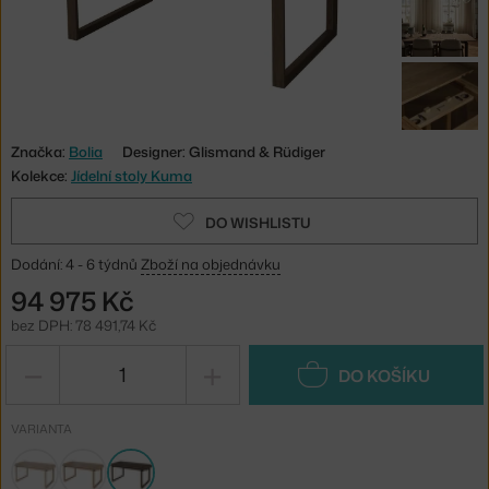
Značka:
Bolia
Designer: Glismand & Rüdiger
Kolekce:
Jídelní stoly Kuma
DO WISHLISTU
Dodání: 4 - 6 týdnů
Zboží na objednávku
94 975 Kč
bez DPH: 78 491,74 Kč
−
+
DO KOŠÍKU
VARIANTA