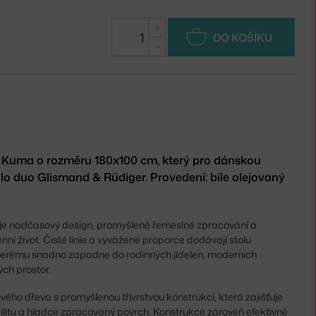
+
DO KOŠÍKU
−
ůl Kuma o rozměru 180x100 cm, který pro dánskou
lo duo Glismand & Rüdiger. Provedení: bíle olejovaný
juje nadčasový design, promyšlené řemeslné zpracování a
ní život. Čisté linie a vyvážené proporce dodávají stolu
 kterému snadno zapadne do rodinných jídelen, moderních
ých prostor.
vého dřeva s promyšlenou třívrstvou konstrukcí, která zajišťuje
ilitu a hladce zpracovaný povrch. Konstrukce zároveň efektivně