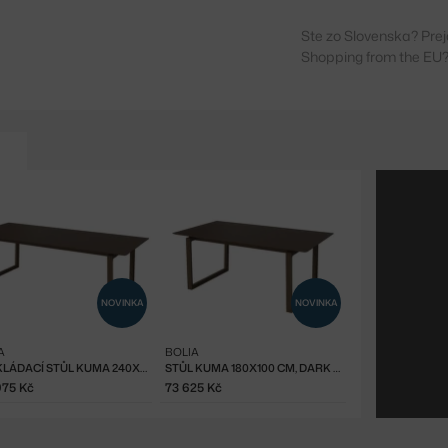
Ste zo Slovenska? Prej
Shopping from the EU?
NOVINKA
NOVINKA
A
BOLIA
ROZKLÁDACÍ STŮL KUMA 240X100 CM, DARK OAK
STŮL KUMA 180X100 CM, DARK OAK
975 Kč
73 625 Kč