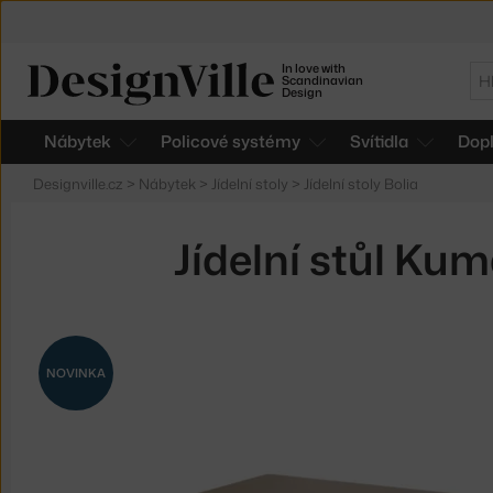
In love with
Hl
Scandinavian
Design
Nábytek
Policové systémy
Svítidla
Dop
Designville.cz
>
Nábytek
>
Jídelní stoly
>
Jídelní stoly Bolia
Jídelní stůl Ku
NOVINKA