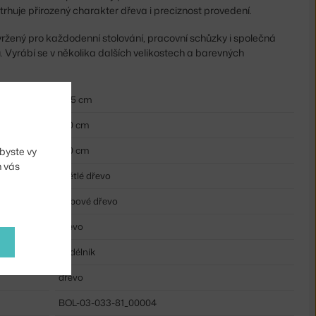
trhuje přirozený charakter dřeva i preciznost provedení.
avržený pro každodenní stolování, pracovní schůzky i společná
u. Vyrábí se v několika dalších velikostech a barevných
74,5 cm
180 cm
100 cm
byste vy
m vás
světlé dřevo
dubové dřevo
dřevo
obdélník
dřevo
BOL-03-033-81_00004