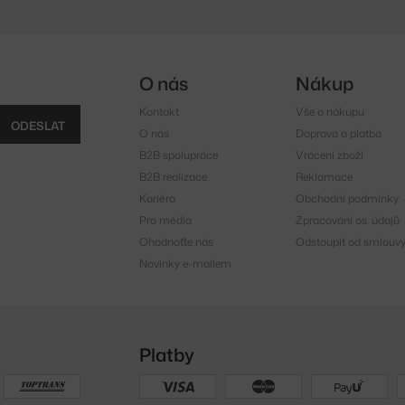
O nás
Nákup
Kontakt
Vše o nákupu
ODESLAT
O nás
Doprava a platba
B2B spolupráce
Vrácení zboží
B2B realizace
Reklamace
Kariéra
Obchodní podmínky
Pro média
Zpracování os. údajů
Ohodnoťte nás
Odstoupit od smlouv
Novinky e-mailem
Platby