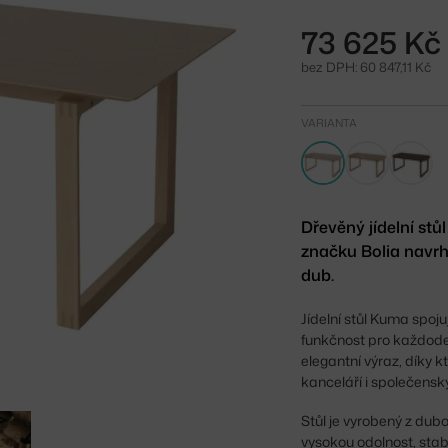
73 625 Kč
bez DPH: 60 847,11 Kč
VARIANTA
Dřevěný jídelní st
značku Bolia navrh
dub.
Jídelní stůl Kuma spo
funkčnost pro každoden
elegantní výraz, díky
kanceláří i společensk
Stůl je vyrobený z dubo
vysokou odolnost, stab