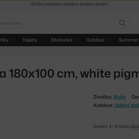
Sleva 5 % pro odběratele
newsletteru
30 dní na vrácení zboží
edat
HLEDAT
lňky
Tapety
Stolování
Outdoor
Summer 
ma 180x100 cm, white pig
Značka:
Bolia
De
Kolekce:
Jídelní st
Dodání: 4 - 6 týdnů
Zbož