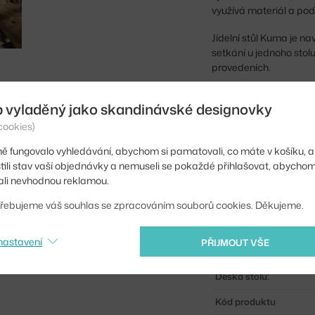
využívá materiál a pod
Jídelní stůl Kuma je n
setkání u jednoho stol
provedeních.
Výška:
b vyladěný jako skandinávské designovky
Délka:
cookies)
Šířka:
ě fungovalo vyhledávání, abychom si pamatovali, co máte v košíku, a
stili stav vaší objednávky a nemuseli se pokaždé přihlašovat, abycho
Barva:
li nevhodnou reklamou.
Materiál:
řebujeme váš souhlas se zpracováním souborů cookies. Děkujeme.
Podnož:
nastavení
PŘIJMOUT VŠE
Tvar stolu:
Deska stolu:
Kód produktu