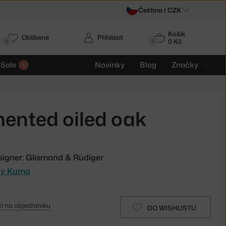
Čeština |
CZK
Košík
Oblíbené
Přihlásit
0 Kč
0
0
Sale
Novinky
Blog
Značky
mented oiled oak
signer: Glismand & Rüdiger
oly Kuma
í na objednávku
DO WISHLISTU