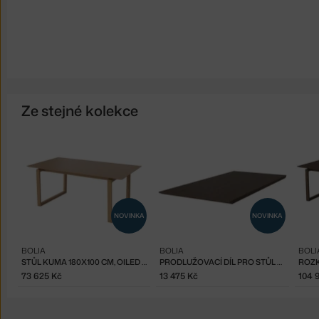
Ze stejné kolekce
NOVINKA
NOVINKA
BOLIA
BOLIA
BOLI
STŮL KUMA 180X100 CM, OILED OAK
PRODLUŽOVACÍ DÍL PRO STŮL KUMA, DARK OAK
73 625 Kč
13 475 Kč
104 