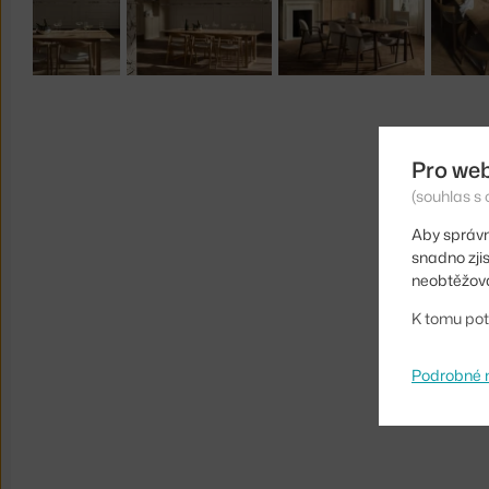
Pro we
(souhlas s 
Aby správn
snadno zji
neobtěžova
K tomu pot
Podrobné 