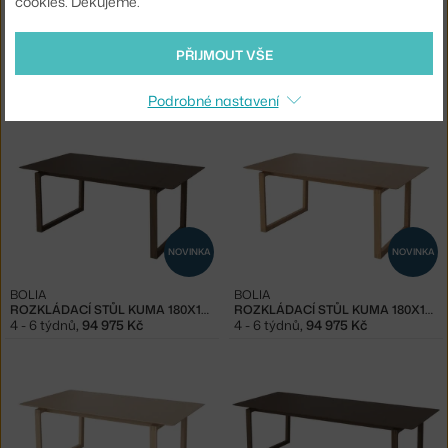
cookies. Děkujeme.
NOVINKA
NOVINKA
PŘIJMOUT VŠE
BOLIA
BOLIA
STŮL KUMA 240X100 CM, OILED OAK
STŮL KUMA 240X100 CM, WHITE OAK
4 - 6 týdnů
,
83 725 Kč
4 - 6 týdnů
,
83 725 Kč
Podrobné nastavení
NOVINKA
NOVINKA
BOLIA
BOLIA
ROZKLÁDACÍ STŮL KUMA 180X100 CM, DARK OAK
ROZKLÁDACÍ STŮL KUMA 180X100 CM, OILED OAK
4 - 6 týdnů
,
94 975 Kč
4 - 6 týdnů
,
94 975 Kč