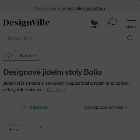
Sleva 5 % pro odběratele
newsletteru
30 dní na vrácení zboží
Košík
0
CZK
MENU
0 Kč
Hledat
HLE
Nábytek
Designové jídelní stoly Bolia
Jídelní stůl je místem setkávání u společného rodinného oběda,
někdy také místem
…
Číst dále
Filtrovat
Od nejpopulárnějších
Vybrané
Zrušit filtr
ZNAČKA
Bolia
filtry: