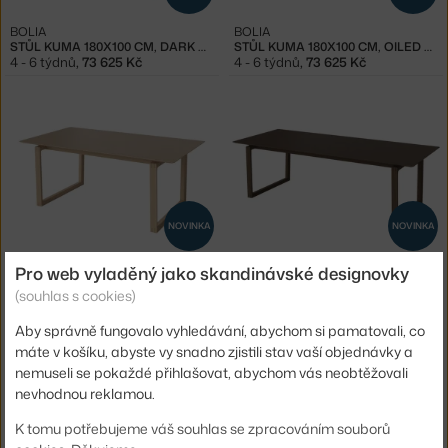
BOLIA
BOLIA
STŮL KUMA 180X100 CM, DARK OAK
STŮL KUMA 180X100 CM, OILED OAK
4 - 6 týdnů
,
73 625 Kč
4 - 6 týdnů
,
73 625 Kč
NOVINKA
NOVINKA
BOLIA
BOLIA
Pro web vyladěný jako skandinávské designovky
STŮL KUMA 180X100 CM, WHITE OAK
STŮL KUMA 240X100 CM, DARK OAK
(souhlas s cookies)
4 - 6 týdnů
,
73 625 Kč
4 - 6 týdnů
,
83 725 Kč
Aby správně fungovalo vyhledávání, abychom si pamatovali, co
máte v košíku, abyste vy snadno zjistili stav vaší objednávky a
nemuseli se pokaždé přihlašovat, abychom vás neobtěžovali
nevhodnou reklamou.
K tomu potřebujeme váš souhlas se zpracováním souborů