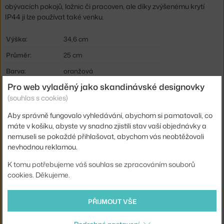
obývacích pokojů, ložnic či pracoven, ale díky zvýšenému krytí
IP44 ji lze používat také venku.
Výška:
34,6 cm
Průměr:
25 cm
Barva:
oranžová
Pro web vyladěný jako skandinávské designovky
Materiál:
chrom, polykarbonát
(souhlas s cookies)
Krytí:
IP44
Aby správně fungovalo vyhledávání, abychom si pamatovali, co
Hlavní materiál:
plast
máte v košíku, abyste vy snadno zjistili stav vaší objednávky a
Světelný tok:
225 lm
nemuseli se pokaždé přihlašovat, abychom vás neobtěžovali
nevhodnou reklamou.
Patice / zdroj:
vestavěný LED zdroj
K tomu potřebujeme váš souhlas se zpracováním souborů
Stmívatelné:
ano
cookies. Děkujeme.
Distribuce světla:
nepřímé světlo, přímé osvětlení
Zdroj součástí:
ano, vestavěný
PŘIJMOUT VŠE
Barevná teplota:
2700 K