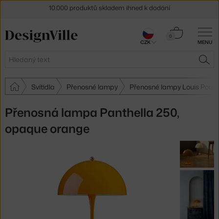
Sleva 5 % pro odběratele
newsletteru
30 dní na vrácení zboží
Košík
0
CZK
MENU
0 Kč
Hledat
HLE
Svítidla
Přenosné lampy
Přenosné lampy Louis Pouls
Přenosná lampa Panthella 250,
opaque orange