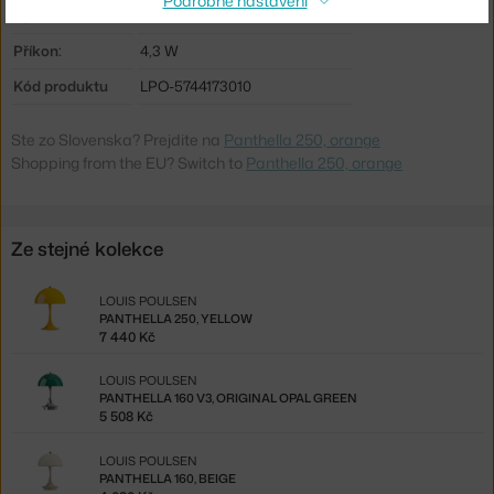
Podrobné nastavení
Výdrž baterie:
5,5 h
Příkon:
4,3 W
Kód produktu
LPO-5744173010
Ste zo Slovenska? Prejdite na
Panthella 250, orange
Shopping from the EU? Switch to
Panthella 250, orange
Ze stejné kolekce
LOUIS POULSEN
PANTHELLA 250, YELLOW
7 440 Kč
LOUIS POULSEN
PANTHELLA 160 V3, ORIGINAL OPAL GREEN
5 508 Kč
LOUIS POULSEN
PANTHELLA 160, BEIGE