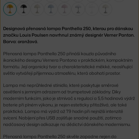
Designová přenosná lampa Panthella 250, kterou pro dánskou
značku Louis Poulsen navrhnul známý designér Verner Panton.
Barva: oranžová.
Přenosná lampa Panthella 250 přináší kouzlo původního
ikonického designu Vernera Pantona v praktickém, kompaktním
formátu. Její organický tvar a charakteristické měkké, neoslňující
světlo vytvářejí příjemnou atmosféru, která obohatí prostor.
Lampa má neprůhledné stínidlo, které poskytuje směrové
osvětlení s jemným odrazem od trumpetové základny. Díky
moderním funkcím, jako je stmívač s regulací a 5,5 hodinová výdrž
baterie při plném výkonu, je nejen esteticky přitažlivá, ale také
praktická. Lampa má výdrž až 79 hodin při nejnižší intenzitě
svícení. Nabíjení přes USB zajišťuje snadné použití, zatímco
nadčasový design odkazuje na dědictví dánského modernismu.
Přenosná lampa Panthella 250 skvěle zapadne nejen do