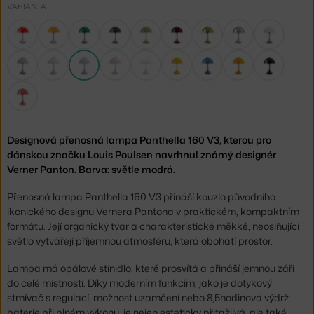
VARIANTA
Designová přenosná lampa Panthella 160 V3, kterou pro
dánskou značku Louis Poulsen navrhnul známý designér
Verner Panton. Barva: světle modrá.
Přenosná lampa Panthella 160 V3 přináší kouzlo původního
ikonického designu Vernera Pantona v praktickém, kompaktním
formátu. Její organický tvar a charakteristické měkké, neoslňující
světlo vytvářejí příjemnou atmosféru, která obohatí prostor.
Lampa má opálové stínidlo, které prosvítá a přináší jemnou záři
do celé místnosti. Díky moderním funkcím, jako je dotykový
stmívač s regulací, možnost uzamčení nebo 8,5hodinová výdrž
baterie při plném výkonu, je nejen esteticky přitažlivá, ale také