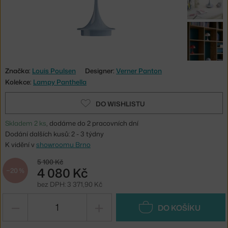
Značka:
Louis Poulsen
Designer:
Verner Panton
Kolekce:
Lampy Panthella
DO WISHLISTU
Skladem 2 ks
, dodáme do 2 pracovních dní
Dodání dalších kusů: 2 - 3 týdny
K vidění v
showroomu Brno
5 100 Kč
4 080 Kč
−20 %
bez DPH: 3 371,90 Kč
−
+
DO KOŠÍKU