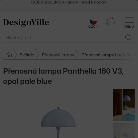
Sleva 5 % pro odběratele
newsletteru
30 dní na vrácení zboží
Košík
0
CZK
MENU
0 Kč
Hledat
HLE
Svítidla
Přenosné lampy
Přenosné lampy Louis Pouls
Přenosná lampa Panthella 160 V3,
opal pale blue