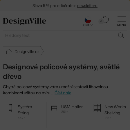
Sleva 5 % pro odběratele
newsletteru
30 dní na vrácení zboží
Košík
0
CZK
MENU
0 Kč
Hledat
HLE
Designville.cz
Designové policové systémy, světlé
dřevo
Chytré policové systémy vám umožní sestavit libovolnou
kombinaci ušitou na míru
…
Číst dále
Další
Systém
USM Haller
New Works
kategorie
261×
String
Shelving
447×
135×