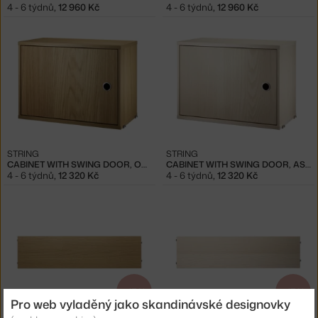
4 - 6 týdnů
,
12 960 Kč
4 - 6 týdnů
,
12 960 Kč
STRING
STRING
CABINET WITH SWING DOOR, OAK
CABINET WITH SWING DOOR, ASH
4 - 6 týdnů
,
12 320 Kč
4 - 6 týdnů
,
12 320 Kč
−15 %
−15 %
Pro web vyladěný jako skandinávské designovky