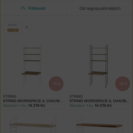
Filtrovat
Od nejpopulárnějších
Vybrané
Zrušit filtr
BARVA
filtry:
světlé dřevo
−15 %
−15 %
STRING
STRING
STRING WORKSPACE A, OAK/WHITE
STRING WORKSPACE A, OAK/BLACK
Skladem 1 ks
,
14 374 Kč
Skladem 1 ks
,
14 374 Kč