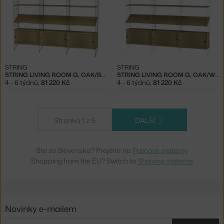
STRING
STRING
STRING LIVING ROOM G, OAK/BLACK
STRING LIVING ROOM G, OAK/WHITE
4 - 6 týdnů
,
81 220 Kč
4 - 6 týdnů
,
81 220 Kč
Stránka 1 z 5
DALŠÍ
Ste zo Slovenska? Prejdite na
Policové systémy
Shopping from the EU? Switch to
Shelving systems
Novinky e-mailem