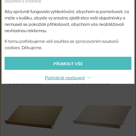
(souhlas s cookies)
STRING
STRING
POLICE 78 X 30, 3 KS, OAK
POLICE 78 X 30, 3 KS, ASH
Skladem 3 ks
,
3 902 Kč
Skladem 1 ks
,
3 902 Kč
Aby správně fungovalo vyhledávání, abychom si pamatovali, co
máte v košíku, abyste vy snadno zjistili stav vaší objednávky a
nemuseli se pokaždé přihlašovat, abychom vás neobtěžovali
nevhodnou reklamou.
K tomu potřebujeme váš souhlas se zpracováním souborů
cookies. Děkujeme.
PŘIJMOUT VŠE
STRING
STRING
Podrobné nastavení
POLICE 58 X 30, 3 KS, OAK
POLICE 58 X 30, 3 KS, ASH
4 - 6 týdnů
,
3 970 Kč
4 - 6 týdnů
,
3 970 Kč