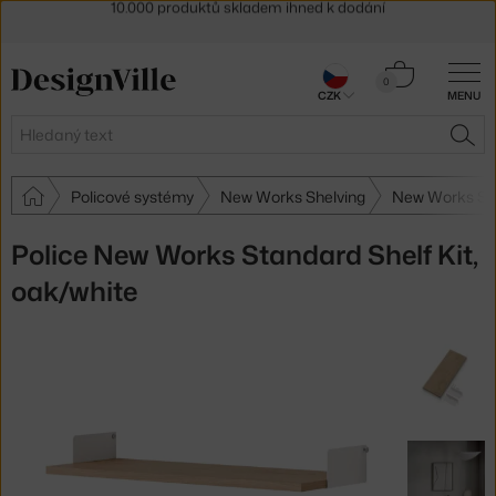
Sleva 5 % pro odběratele
newsletteru
30 dní na vrácení zboží
Košík
0
CZK
MENU
0 Kč
Hledat
HLE
Policové systémy
New Works Shelving
New Works Sh
Police New Works Standard Shelf Kit,
oak/white