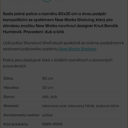
Sada jedné police o rozměru 80x30 cm a dvou podpěr
kompatibilní se systémem New Works Shelving, který pro
dánskou značku New Works navrhnul designér Knut Bendik
Humlevik. Provedení: dub a bílá.
Uzší police Standard Shelf slouží společně se dvěma podpěrami k
sestavení policového systému
New Works Shelving
.
Police jsou dostupné také v dalších rozměrech a barevných
provedeních.
Šířka:
80 cm
Hloubka:
30 cm
Barva:
bílá, dub
Materiál:
lakovaná ocel, lakovaný hliník, dubová dýha
Komponenty sestav:
police
Kód produktu
NWK-41945