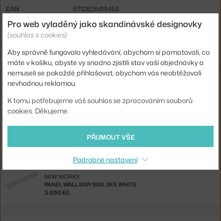
EAN
5712826419458
Pro web vyladěný jako skandinávské designovky
Ste zo Slovenska? Prejdite na
Polica Standard Shelf Kit, oak/white
(souhlas s cookies)
Shopping from the EU? Switch to
Standard Shelf Kit, oak/white
Aby správně fungovalo vyhledávání, abychom si pamatovali, co
máte v košíku, abyste vy snadno zjistili stav vaší objednávky a
nemuseli se pokaždé přihlašovat, abychom vás neobtěžovali
Související produkty
nevhodnou reklamou.
K tomu potřebujeme váš souhlas se zpracováním souborů
NEW WORKS
cookies. Děkujeme.
PANEL WALL BAR 450, 2KS, WHITE
1 658 Kč
PŘIJMOUT VŠE
NEW WORKS
PANEL WALL BAR 900, 2KS, WHITE
2 678 Kč
Podrobné nastavení
NEW WORKS
PANEL WALL BAR 1900, 2KS, WHITE
3 698 Kč