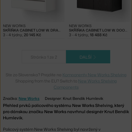
NEW WORKS
NEW WORKS
SKŘÍŇKA CABINET LOW W. DRAWERS, WHITE
SKŘÍŇKA CABINET LOW W. DOORS, BLACK ASH
3 - 4 týdny
,
20 145 Kč
3 - 4 týdny
,
18 488 Kč
Stránka 1 ze 2
DALŠÍ
Ste zo Slovenska? Prejdite na
Komponenty New Works Shelving
Shopping from the EU? Switch to
New Works Shelving
Components
Značka:
New Works
Designer: Knut Bendik Humlevik
Přehled prvků policového systému New Works Shelving, který
pro dánskou značku New Works navrhnul designér Knut Bendik
Humlevik.
Policový systém New Works Shelving byl navržený v