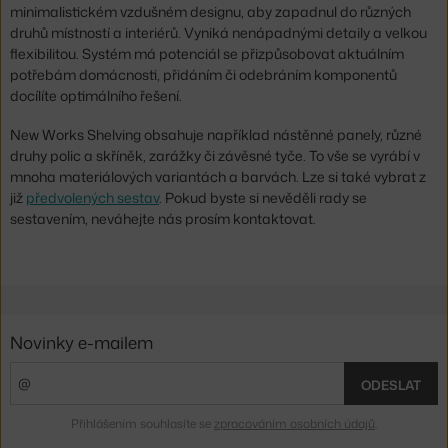
minimalistickém vzdušném designu, aby zapadnul do různých
druhů místností a interiérů. Vyniká nenápadnými detaily a velkou
flexibilitou. Systém má potenciál se přizpůsobovat aktuálním
potřebám domácnosti, přidáním či odebráním komponentů
docílíte optimálního řešení.
New Works Shelving obsahuje například nástěnné panely, různé
druhy polic a skříněk, zarážky či závěsné tyče. To vše se vyrábí v
mnoha materiálových variantách a barvách. Lze si také vybrat z
již
předvolených sestav
. Pokud byste si nevěděli rady se
sestavením, neváhejte nás prosím kontaktovat.
Novinky e-mailem
ODESLAT
Přihlášením souhlasíte se
zpracováním osobních údajů
.