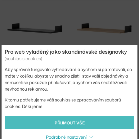
Pro web vyladěný jako skandinávské designovky
(souhlas s cookies)
NEW WORKS
NEW WORKS
POLICE STANDARD SHELF KIT, BLACK ASH/BLACK
POLICE STANDARD SHELF KIT, OAK/BLACK
Aby správně fungovalo vyhledávání, abychom si pamatovali, co
3 - 4 týdny
,
3 698 Kč
3 - 4 týdny
,
3 698 Kč
máte v košíku, abyste vy snadno zjistili stav vaší objednávky a
nemuseli se pokaždé přihlašovat, abychom vás neobtěžovali
nevhodnou reklamou.
K tomu potřebujeme váš souhlas se zpracováním souborů
cookies. Děkujeme.
PŘIJMOUT VŠE
NEW WORKS
NEW WORKS
Podrobné nastavení
POLICE STANDARD SHELF KIT, OAK/WHITE
POLICE STANDARD SHELF KIT, WHITE/WHITE