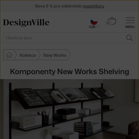
Sleva 5 % pro odběratele
newsletteru
30 dní na vrácení zboží
Košík
0
CZK
MENU
0 Kč
Hledat
HLE
Kolekce
New Works
Komponenty New Works Shelving