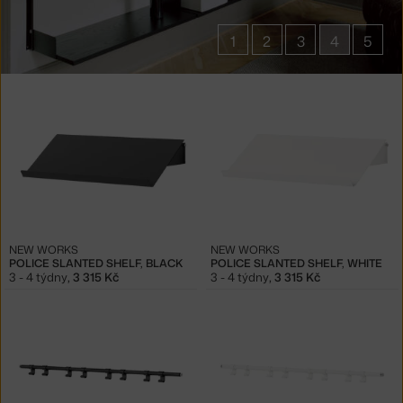
1
2
3
4
5
Produkty
v
kolekci
Komponenty
New
Works
Shelving
NEW WORKS
NEW WORKS
POLICE SLANTED SHELF, BLACK
POLICE SLANTED SHELF, WHITE
3 - 4 týdny
,
3 315 Kč
3 - 4 týdny
,
3 315 Kč