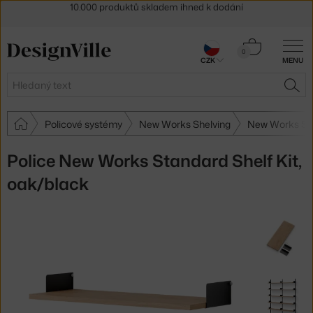
Sleva 5 % pro odběratele
newsletteru
30 dní na vrácení zboží
Košík
0
CZK
MENU
0 Kč
Hledat
HLE
Policové systémy
New Works Shelving
New Works Sh
Police New Works Standard Shelf Kit,
oak/black