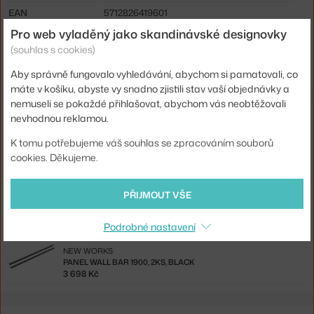
EAN
5712826419601
Pro web vyladěný jako skandinávské designovky
Ste zo Slovenska? Prejdite na
Polica Standard Shelf Kit, oak/black
(souhlas s cookies)
Shopping from the EU? Switch to
Standard Shelf Kit, oak/black
Aby správně fungovalo vyhledávání, abychom si pamatovali, co
máte v košíku, abyste vy snadno zjistili stav vaší objednávky a
nemuseli se pokaždé přihlašovat, abychom vás neobtěžovali
Související produkty
nevhodnou reklamou.
K tomu potřebujeme váš souhlas se zpracováním souborů
NEW WORKS
cookies. Děkujeme.
PANEL WALL BAR 450, 2KS, BLACK
1 658 Kč
PŘIJMOUT VŠE
NEW WORKS
PANEL WALL BAR 900, 2KS, BLACK
2 678 Kč
Podrobné nastavení
NEW WORKS
PANEL WALL BAR 1900, 2KS, BLACK
3 698 Kč