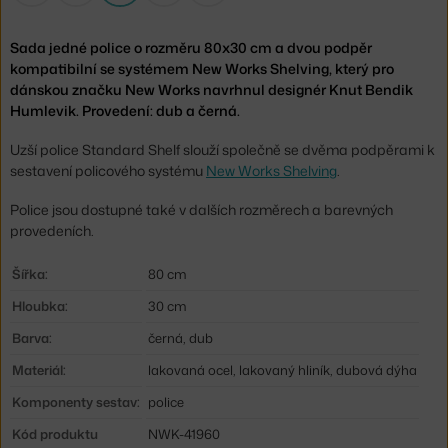
Sada jedné police o rozměru 80x30 cm a dvou podpěr
kompatibilní se systémem New Works Shelving, který pro
dánskou značku New Works navrhnul designér Knut Bendik
Humlevik. Provedení: dub a černá.
Uzší police Standard Shelf slouží společně se dvěma podpěrami k
sestavení policového systému
New Works Shelving
.
Police jsou dostupné také v dalších rozměrech a barevných
provedeních.
Šířka:
80 cm
Hloubka:
30 cm
Barva:
černá, dub
Materiál:
lakovaná ocel, lakovaný hliník, dubová dýha
Komponenty sestav:
police
Kód produktu
NWK-41960