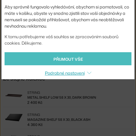
Materiál:
dřevěná vlákna, plast
Aby správně fungovalo vyhledávání, abychom si pamatovali, co
máte v košíku, abyste vy snadno zjistili stav vaší objednávky a
Komponenty sestav:
doplňky
nemuseli se pokaždé přihlašovat, abychom vás neobtěžovali
Kód produktu
STR-ORGMIX-13-3
nevhodnou reklamou.
EAN
7350038272119
K tomu potřebujeme váš souhlas se zpracováním souborů
cookies. Děkujeme.
Ste zo Slovenska? Prejdite na
Organizéry String 3ks, black
Shopping from the EU? Switch to
String Organizers set of 3, black
PŘIJMOUT VŠE
Podrobné nastavení
Ze stejné kolekce
STRING
METAL SHELF LOW 58 X 30, DARK BROWN
2 400 Kč
STRING
MAGAZINE SHELF 58 X 30, BLACK ASH
4 360 Kč