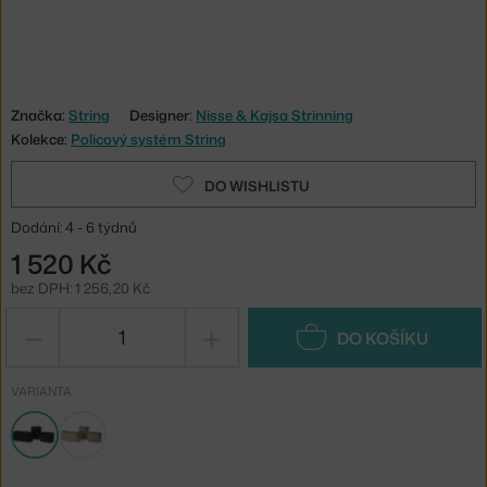
Značka:
String
Designer:
Nisse & Kajsa Strinning
Kolekce:
Policový systém String
DO WISHLISTU
Dodání: 4 - 6 týdnů
1 520 Kč
bez DPH: 1 256,20 Kč
−
+
DO KOŠÍKU
VARIANTA