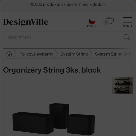
Sleva 5 % pro odběratele
newsletteru
Košík
30 dní na vrácení zboží
0
CZK
MENU
0 Kč
Hledat
HLE
Policové systémy
Systém String
Systém String String
Organizéry String 3ks, black