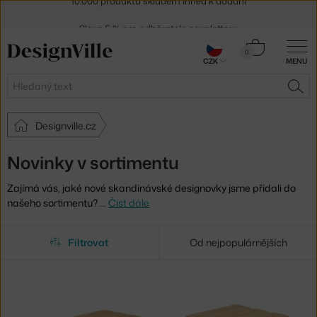
Sleva 5 % pro odběratele
newsletteru
30 dní na vrácení zboží
Košík
0
CZK
MENU
0 Kč
Hledat
HLE
Designville.cz
Novinky v sortimentu
Zajímá vás, jaké nové skandinávské designovky jsme přidali do
našeho sortimentu?
…
Číst dále
Filtrovat
Od nejpopulárnějších
Vybrané
filtry: