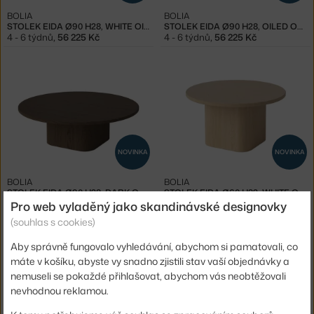
BOLIA
BOLIA
STOLEK EIDA Ø90 H28, WHITE OILED OAK
STOLEK EIDA Ø90 H28, OILED OAK
4 - 6 týdnů
,
56 225 Kč
4 - 6 týdnů
,
56 225 Kč
NOVINKA
NOVINKA
BOLIA
BOLIA
STOLEK EIDA Ø90 H28, DARK OAK
STOLEK EIDA Ø60 H32, WHITE OAK
4 - 6 týdnů
,
56 225 Kč
4 - 6 týdnů
,
42 475 Kč
Pro web vyladěný jako skandinávské designovky
(souhlas s cookies)
Aby správně fungovalo vyhledávání, abychom si pamatovali, co
máte v košíku, abyste vy snadno zjistili stav vaší objednávky a
nemuseli se pokaždé přihlašovat, abychom vás neobtěžovali
nevhodnou reklamou.