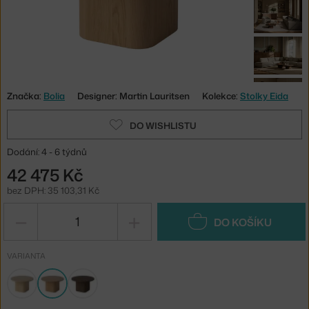
Značka:
Bolia
Designer: Martin Lauritsen
Kolekce:
Stolky Eida
DO WISHLISTU
Dodání: 4 - 6 týdnů
42 475 Kč
bez DPH: 35 103,31 Kč
−
+
DO KOŠÍKU
VARIANTA