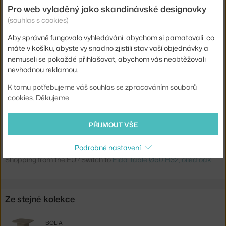
Pro web vyladěný jako skandinávské designovky
Průměr:
60 cm
(souhlas s cookies)
Hmotnost:
33 kg
Aby správně fungovalo vyhledávání, abychom si pamatovali, co
Barva:
světlé dřevo
máte v košíku, abyste vy snadno zjistili stav vaší objednávky a
nemuseli se pokaždé přihlašovat, abychom vás neobtěžovali
Materiál:
dubové dřevo
nevhodnou reklamou.
Podnož:
dřevo
K tomu potřebujeme váš souhlas se zpracováním souborů
Tvar stolu:
kruh
cookies. Děkujeme.
Deska stolu:
dřevo
PŘIJMOUT VŠE
Kód produktu
BOL-03-139-15_00008
Podrobné nastavení
Ste zo Slovenska? Prejdite na
Stolík Eida Ø60 H32, oiled oak
Shopping from the EU? Switch to
Eida Table Ø60 H32, oiled oak
Ze stejné kolekce
BOLIA