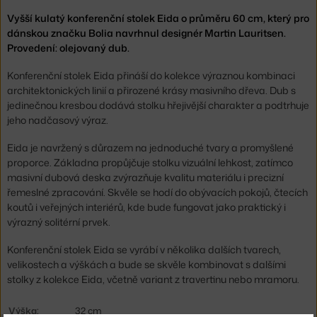
Vyšší kulatý konferenční stolek Eida o průměru 60 cm, který pro
dánskou značku Bolia navrhnul designér Martin Lauritsen.
Provedení: olejovaný dub.
Konferenční stolek Eida přináší do kolekce výraznou kombinaci
architektonických linií a přirozené krásy masivního dřeva. Dub s
jedinečnou kresbou dodává stolku hřejivější charakter a podtrhuje
jeho nadčasový výraz.
Eida je navržený s důrazem na jednoduché tvary a promyšlené
proporce. Základna propůjčuje stolku vizuální lehkost, zatímco
masivní dubová deska zvýrazňuje kvalitu materiálu i precizní
řemeslné zpracování. Skvěle se hodí do obývacích pokojů, čtecích
koutů i veřejných interiérů, kde bude fungovat jako praktický i
výrazný solitérní prvek.
Konferenční stolek Eida se vyrábí v několika dalších tvarech,
velikostech a výškách a bude se skvěle kombinovat s dalšími
stolky z kolekce Eida, včetně variant z travertinu nebo mramoru.
Výška:
32 cm