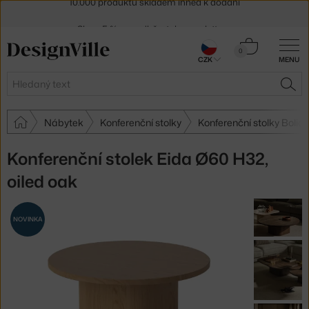
Sleva 5 % pro odběratele
newsletteru
30 dní na vrácení zboží
Košík
0
CZK
MENU
0 Kč
Hledat
HLE
Nábytek
Konferenční stolky
Konferenční stolky Bolia
Konferenční stolek Eida Ø60 H32,
oiled oak
NOVINKA