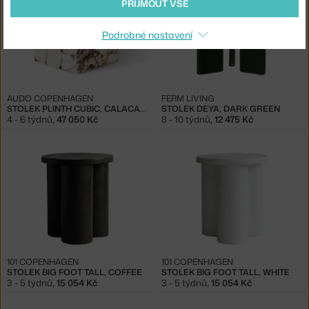
PŘIJMOUT VŠE
Podrobné nastavení
AUDO COPENHAGEN
FERM LIVING
STOLEK PLINTH CUBIC, CALACATTA VIOLA
STOLEK DEYA, DARK GREEN
4 - 6 týdnů
,
47 050 Kč
8 - 10 týdnů
,
12 475 Kč
101 COPENHAGEN
101 COPENHAGEN
STOLEK BIG FOOT TALL, COFFEE
STOLEK BIG FOOT TALL, WHITE
3 - 5 týdnů
,
15 054 Kč
3 - 5 týdnů
,
15 054 Kč