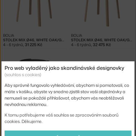
BOLIA
BOLIA
STOLEK MIX Ø46, WHITE OAK/GREY WHITE MARBLE
STOLEK MIX Ø46, WHITE OAK/GREY MARBLE
4 - 6 týdnů
,
31 225 Kč
4 - 6 týdnů
,
32 475 Kč
Pro web vyladěný jako skandinávské designovky
(souhlas s cookies)
Aby správně fungovalo vyhledávání, abychom si pamatovali, co
máte v košíku, abyste vy snadno zjistili stav vaší objednávky a
nemuseli se pokaždé přihlašovat, abychom vás neobtěžovali
nevhodnou reklamou.
BOLIA
BOLIA
STOLEK MIX Ø46, DARK OAK/GREY MARBLE
STOLEK EIDA 55X55, SAND TRAVERTINE
K tomu potřebujeme váš souhlas se zpracováním souborů
4 - 6 týdnů
,
32 475 Kč
4 - 6 týdnů
,
46 225 Kč
cookies. Děkujeme.