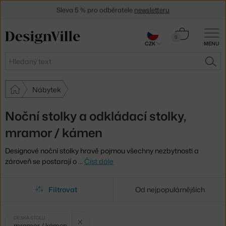
Sleva 5 % pro odběratele
newsletteru
30 dní na vrácení zboží
Košík
0
CZK
MENU
0 Kč
Hledat
HLE
Nábytek
Noční stolky a odkládací stolky,
mramor / kámen
Designové noční stolky hravě pojmou všechny nezbytnosti a
zároveň se postarají o
…
Číst dále
Filtrovat
Od nejpopulárnějších
Vybrané
Zrušit filtr
DESKA STOLU
mramor / kámen