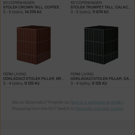
101 COPENHAGEN
101 COPENHAGEN
STOLEK CROWN TALL, COFFEE
STOLEK TRUMPET TALL, CALACATTA
3 - 5 týdnů
,
14 274 Kč
3 - 5 týdnů
,
11 674 Kč
FERM LIVING
FERM LIVING
ODKLÁDACÍ STOLEK PILLAR, BROWN
ODKLÁDACÍ STOLEK PILLAR, DARK GREEN
3 - 4 týdny
,
9 125 Kč
3 - 4 týdny
,
9 125 Kč
Ste zo Slovenska? Prejdite na
Nočné a odkladacie stolíky
Shopping from the EU? Switch to
Bedside and side tables