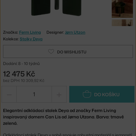
Značka:
Ferm Living
Designer:
Jørn Utzon
Kolekce:
Stolky Deya
DO WISHLISTU
Dodání: 8 - 10 týdnů
12 475 Kč
bez DPH: 10 309,92 Kč
−
+
DO KOŠÍKU
Elegantní odkládací stolek Deya od značky Ferm Living
inspirovaný domem Can Lis od Jørna Utzona. Barva: tmavě
zelená.
Odkládací stolek Deya v sobě spojuje robustní materiál s jemností