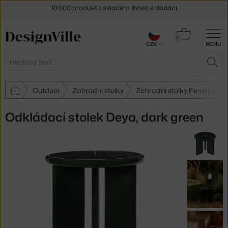
Sleva 5 % pro odběratele
newsletteru
Košík
30 dní na vrácení zboží
0
CZK
MENU
0 Kč
Hledat
HLE
Outdoor
Zahradní stolky
Zahradní stolky Ferm Living
Odkládací stolek Deya, dark green