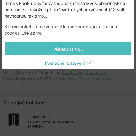
máte v košíku, abyste vy snadno zjistili stav vaší objednávky a
Materiál:
vláknobeton
nemuseli se pokaždé přihlašovat, abychom vás neobtěžovali
nevhodnou reklamou.
Podnož:
beton
K tomu potřebujeme váš souhlas se zpracováním souborů
Tvar stolu:
kruh
cookies. Děkujeme.
Deska stolu:
mramor / kámen
Kód produktu
FER-1104270815
PŘIJMOUT VŠE
EAN
5704723338000
Podrobné nastavení
Ste zo Slovenska? Prejdite na
Stolík Deya, dark green
Shopping from the EU? Switch to
Deya Table, dark green
Ze stejné kolekce
FERM LIVING
STOLEK DEYA, DARK GREEN
12 475 Kč