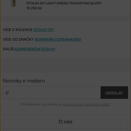
STOLEK DIT, LIGHT GREEN TRAVERTINE SILVER
10 250 Kč
VÍCE Z KOLEKCE
STOLKY DIT
VÍCE OD ZNAČKY
NORMANN COPENHAGEN
DALŠÍ
KONFERENČNÍ STOLKY
Novinky e-mailem
ODESLAT
Přihlášením souhlasíte se
zpracováním osobních údajů
.
O nás