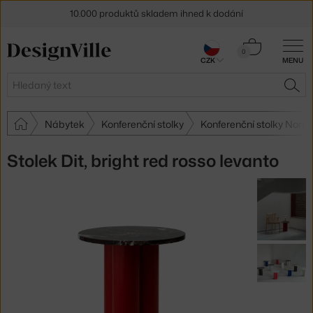
10.000 produktů skladem ihned k dodání
Sleva 5 % pro odběratele
newsletteru
Košík
0
CZK
MENU
0 Kč
30 dní na vrácení zboží
Hledat
HLE
Nábytek
Konferenční stolky
Konferenční stolky No
Stolek Dit, bright red rosso levanto