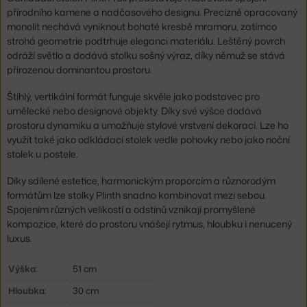
přírodního kamene a nadčasového designu. Precizně opracovaný
monolit nechává vyniknout bohaté kresbě mramoru, zatímco
strohá geometrie podtrhuje eleganci materiálu. Leštěný povrch
odráží světlo a dodává stolku sošný výraz, díky němuž se stává
přirozenou dominantou prostoru.
Štíhlý, vertikální formát funguje skvěle jako podstavec pro
umělecké nebo designové objekty. Díky své výšce dodává
prostoru dynamiku a umožňuje stylové vrstvení dekorací. Lze ho
využít také jako odkládací stolek vedle pohovky nebo jako noční
stolek u postele.
Díky sdílené estetice, harmonickým proporcím a různorodým
formátům lze stolky Plinth snadno kombinovat mezi sebou.
Spojením různých velikostí a odstínů vznikají promyšlené
kompozice, které do prostoru vnášejí rytmus, hloubku i nenucený
luxus.
Výška:
51 cm
Hloubka:
30 cm