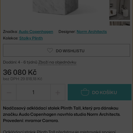
Značka:
Audo Copenhagen
Designer:
Norm Architects
Kolekce:
Stolky Plinth
DO WISHLISTU
Dodání: 4 - 6 týdnů
Zboží na objednávku
36 080 Kč
bez DPH: 29 818,18 Kč
−
+
DO KOŠÍKU
Nadčasový odkládací stolek Plinth Tall, který pro dánskou
značku Audo Copenhagen navrhlo studio Norm Architects.
Provedení: mramor Carrara.
Odkládací stolek Plinth Tall představuje mistrovské spojení