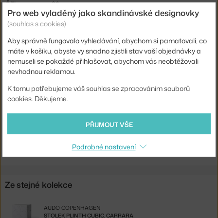
Šířka:
30 cm
Pro web vyladěný jako skandinávské designovky
Hmotnost:
33 kg
(souhlas s cookies)
Barva:
bílá
Aby správně fungovalo vyhledávání, abychom si pamatovali, co
máte v košíku, abyste vy snadno zjistili stav vaší objednávky a
Materiál:
mramor
nemuseli se pokaždé přihlašovat, abychom vás neobtěžovali
Tvar stolu:
čtverec
nevhodnou reklamou.
Deska stolu:
mramor / kámen
K tomu potřebujeme váš souhlas se zpracováním souborů
Kód produktu
AUD-71009-002122
cookies. Děkujeme.
EAN
5709262983278
PŘIJMOUT VŠE
Ste zo Slovenska? Prejdite na
Stolík Plinth Tall, Carrara
Podrobné nastavení
Shopping from the EU? Switch to
Plinth Table Tall, Carrara
Ze stejné kolekce
AUDO COPENHAGEN
STOLEK PLINTH CUBIC, CARRARA