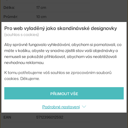
Délka:
17 cm
Průměr:
10 cm
Barva:
bílá
Pro web vyladěný jako skandinávské designovky
(souhlas s cookies)
Materiál:
jasanové dřevo, lakovaný kov
Délka kabelu:
2 m
Aby správně fungovalo vyhledávání, abychom si pamatovali, co
máte v košíku, abyste vy snadno zjistili stav vaší objednávky a
Hlavní materiál:
kov
nemuseli se pokaždé přihlašovat, abychom vás neobtěžovali
Patice / zdroj:
E14
nevhodnou reklamou.
Distribuce světla:
přímé osvětlení
K tomu potřebujeme váš souhlas se zpracováním souborů
cookies. Děkujeme.
Zdroj součástí:
ne
Max Watt (LED):
2 W
PŘIJMOUT VŠE
Info k produktu:
Čistěte navlhčeným hadříkem.
Podrobné nastavení
Kód produktu
NCP-502005
EAN
5712396012592