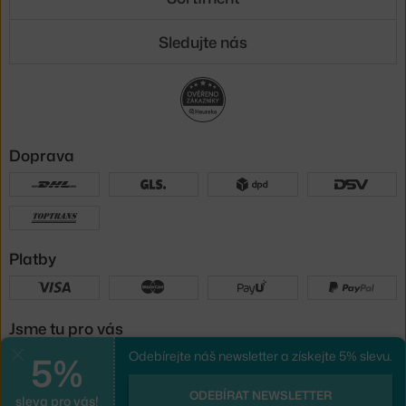
Sledujte nás
Doprava
Platby
Jsme tu pro vás
5%
Odebírejte náš newsletter a získejte 5% slevu.
Zavřít
UX design
a
e-shop na míru
od
ODEBÍRAT NEWSLETTER
sleva pro vás!