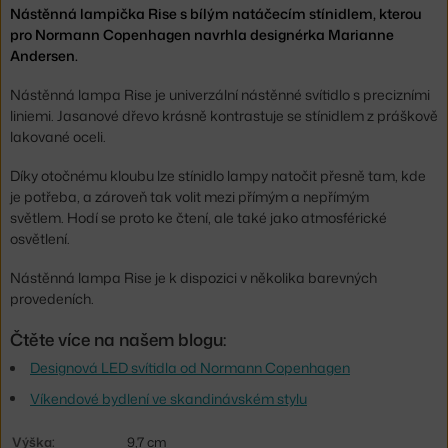
Nástěnná lampička Rise s bílým natáčecím stínidlem, kterou
pro Normann Copenhagen navrhla designérka Marianne
Andersen.
Nástěnná lampa Rise je univerzální nástěnné svítidlo s precizními
liniemi. Jasanové dřevo krásně kontrastuje se stínidlem z práškově
lakované oceli.
Díky otočnému kloubu lze stínidlo lampy natočit přesně tam, kde
je potřeba, a zároveň tak volit mezi přímým a nepřímým
světlem. Hodí se proto ke čtení, ale také jako atmosférické
osvětlení.
Nástěnná lampa Rise je k dispozici v několika barevných
provedeních.
Čtěte více na našem blogu:
Designová LED svítidla od Normann Copenhagen
Víkendové bydlení ve skandinávském stylu
Výška:
9,7 cm