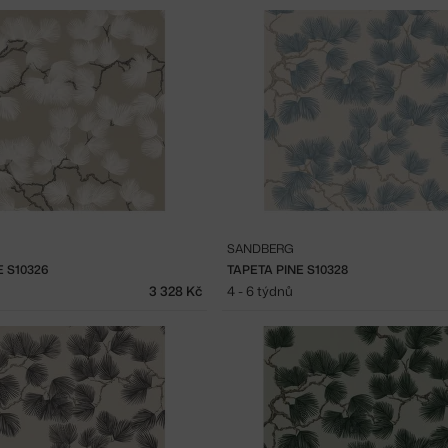
SANDBERG
E S10326
TAPETA PINE S10328
3 328 Kč
4 - 6 týdnů