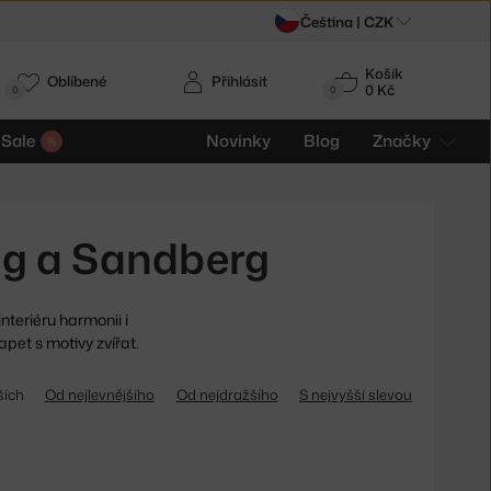
Čeština |
CZK
Košík
Oblíbené
Přihlásit
0 Kč
0
0
Sale
Novinky
Blog
Značky
ing a Sandberg
nteriéru harmonii i
pet s motivy zvířat.
ších
Od nejlevnějšího
Od nejdražšího
S nejvyšší slevou