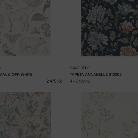
G
SANDBERG
MALS, OFF-WHITE
TAPETA ANNABELLE S10263
2 475 Kč
4 - 6 týdnů