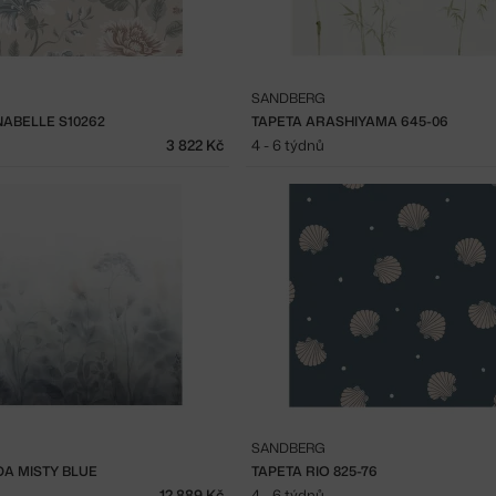
SANDBERG
NABELLE S10262
TAPETA ARASHIYAMA 645-06
3 822 Kč
4 - 6 týdnů
SANDBERG
DA MISTY BLUE
TAPETA RIO 825-76
12 889 Kč
4 - 6 týdnů