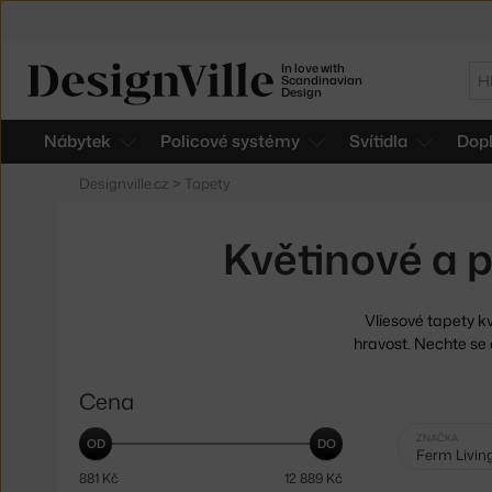
In love with
Hl
Scandinavian
Design
Nábytek
Policové systémy
Svítidla
Dop
Designville.cz
>
Tapety
Květinové a p
Vliesové tapety k
hravost. Nechte se 
Cena
Vybrané
ZNAČKA
Ferm Livin
filtry:
881
Kč
12 889
Kč