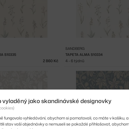
SANDBERG
A S10335
TAPETA ALMA S10334
2 860 Kč
4 - 6 týdnů
b vyladěný jako skandinávské designovky
cookies)
ě fungovalo vyhledávání, abychom si pamatovali, co máte v košíku, a
stili stav vaší objednávky a nemuseli se pokaždé přihlašovat, abycho