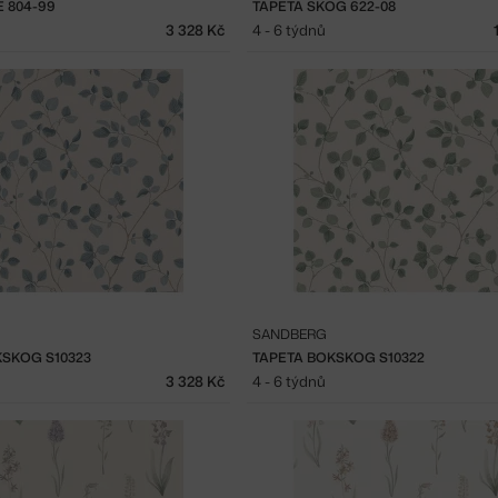
E 804-99
TAPETA SKOG 622-08
3 328 Kč
4 - 6 týdnů
SANDBERG
KSKOG S10323
TAPETA BOKSKOG S10322
3 328 Kč
4 - 6 týdnů