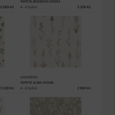
TAPETA BOKSKOG S10324
12 889 Kč
4 - 6 týdnů
3 328 Kč
SANDBERG
TAPETA ALMA S10336
3 328 Kč
4 - 6 týdnů
2 860 Kč