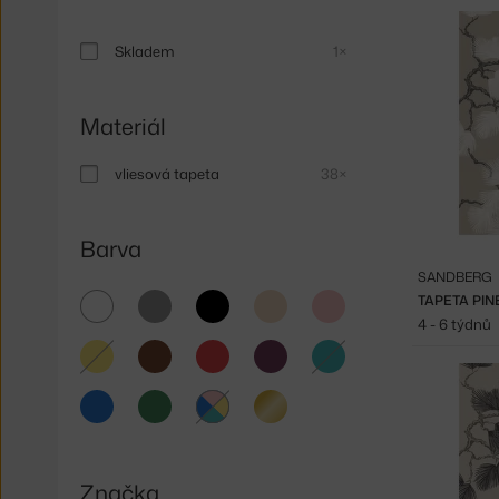
Skladem
1×
Materiál
vliesová tapeta
38×
Barva
SANDBERG
bílá
šedá
černá
béžová
růžová
TAPETA PIN
4 - 6 týdnů
žlutá
hnědá
červená
fialová
tyrkysová
modrá
zelená
zlatá
multicolor
Značka