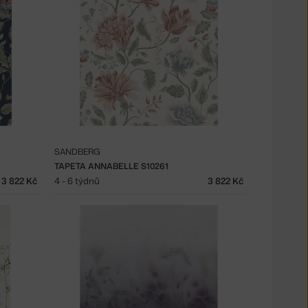
SANDBERG
TAPETA ANNABELLE S10261
3 822 Kč
4 - 6 týdnů
3 822 Kč