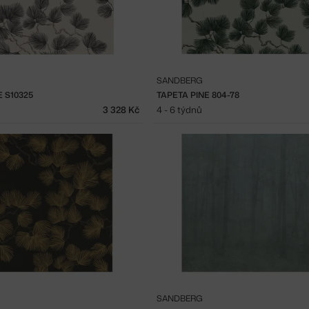
SANDBERG
E S10325
TAPETA PINE 804-78
3 328 Kč
4 - 6 týdnů
SANDBERG