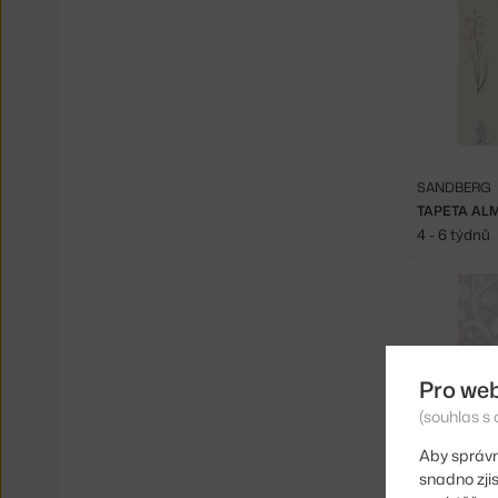
SANDBERG
TAPETA ALM
4 - 6 týdnů
Pro we
(souhlas s 
Aby správn
snadno zji