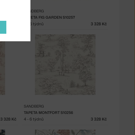
SANDBERG
TAPETA FIG GARDEN S10257
3 328 Kč
4 - 6 týdnů
3 328 Kč
SANDBERG
TAPETA MONTFORT S10256
3 328 Kč
4 - 6 týdnů
3 328 Kč