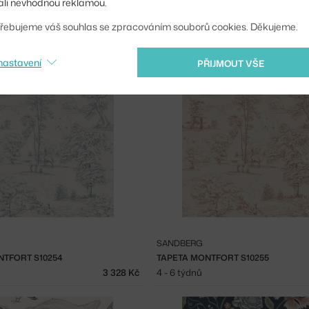
li nevhodnou reklamou.
SANDBERG
řebujeme váš souhlas se zpracováním souborů cookies. Děkujeme.
 GARDEN S10258
TAPETA FIG GARDEN S10260
3 328 Kč
4 - 6 týdnů
nastavení
PŘIJMOUT VŠE
SANDBERG
NTFORT S10254
TAPETA MONTFORT S10255
3 328 Kč
4 - 6 týdnů