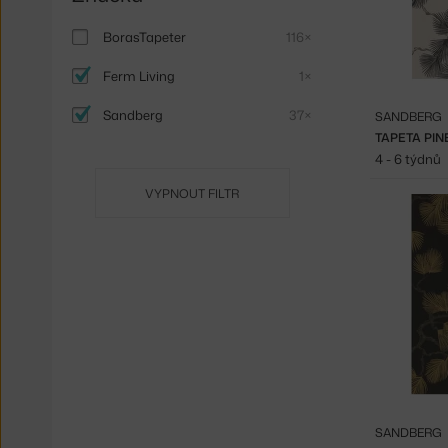
BorasTapeter
116×
Ferm Living
1×
Sandberg
37×
SANDBERG
TAPETA PIN
4 - 6 týdnů
VYPNOUT FILTR
SANDBERG