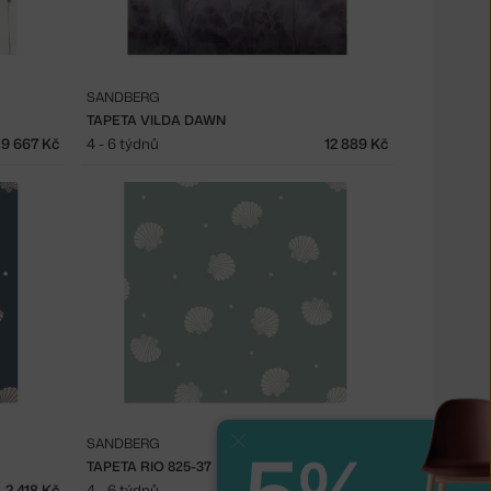
SANDBERG
TAPETA VILDA DAWN
9 667 Kč
4 - 6 týdnů
12 889 Kč
SANDBERG
Zavřít
TAPETA RIO 825-37
2 418 Kč
4 - 6 týdnů
2 418 Kč