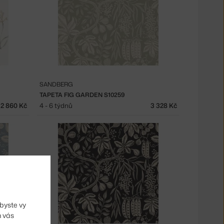
SANDBERG
TAPETA FIG GARDEN S10259
2 860 Kč
4 - 6 týdnů
3 328 Kč
byste vy
m vás