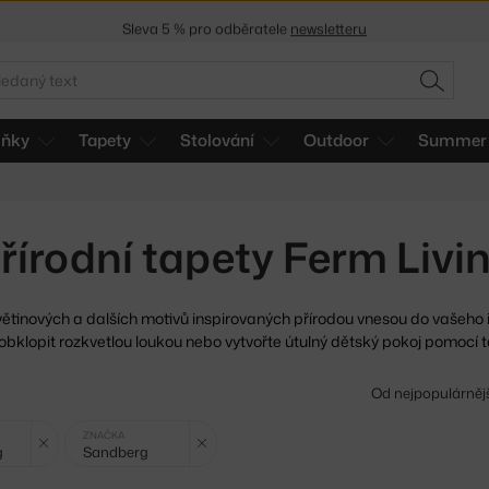
Sleva 5 % pro odběratele
newsletteru
30 dní na vrácení zboží
edat
HLEDAT
lňky
Tapety
Stolování
Outdoor
Summer 
řírodní tapety Ferm Liv
větinových a dalších motivů inspirovaných přírodou vnesou do
vašeho i
obklopit rozkvetlou loukou nebo vytvořte útulný dětský pokoj pomocí ta
Od nejpopulárněj
Zrušit filtr
Zrušit filtr
ZNAČKA
g
Sandberg