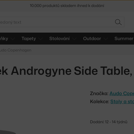
Sleva 5 % pro odběratele
newsletteru
30 dní na vrácení zboží
edat
HLEDAT
lňky
Tapety
Stolování
Outdoor
Summer 
 Audo Copenhagen
ek Androgyne Side Table, 
Značka:
Audo Cop
Kolekce:
Stoly a s
Dodání: 12 - 14 týdnů