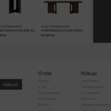
O COPENHAGEN
AUDO COPENHAGEN
STOLEK ANDROGYNE SIDE, BLACK
KONFERENČNÍ STOLEK ANDROGYNE, DARK
30 Kč
24 100 Kč
O nás
Nákup
Kontakt
Vše o nákupu
ODESLAT
O nás
Doprava a platba
B2B spolupráce
Vrácení zboží
B2B realizace
Reklamace
Kariéra
Obchodní podmínky
Pro média
Zpracování os. údajů