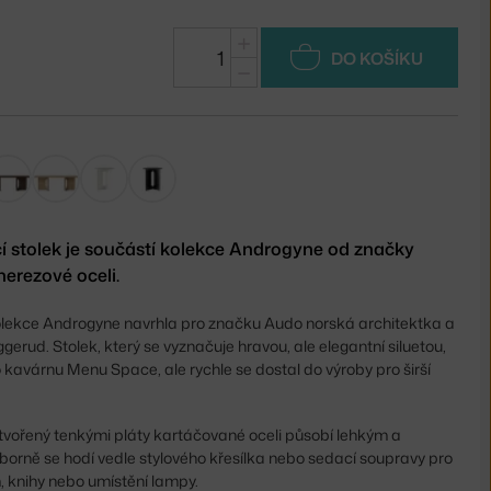
+
DO KOŠÍKU
−
í stolek je součástí kolekce Androgyne od značky
nerezové oceli.
kolekce Androgyne navrhla pro značku Audo norská architektka a
gerud. Stolek, který se vyznačuje hravou, ale elegantní siluetou,
 kavárnu Menu Space, ale rychle se dostal do výroby pro širší
tvořený tenkými pláty kartáčované oceli působí lehkým a
rně se hodí vedle stylového křesílka nebo sedací soupravy pro
, knihy nebo umístění lampy.