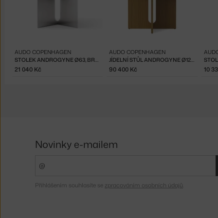
AUDO COPENHAGEN
AUDO COPENHAGEN
AUD
STOLEK ANDROGYNE Ø63, BRUSHED STEEL
JÍDELNÍ STŮL ANDROGYNE Ø120, NATURAL OAK
21 040 Kč
90 400 Kč
10 3
Novinky e-mailem
Přihlášením souhlasíte se
zpracováním osobních údajů
.