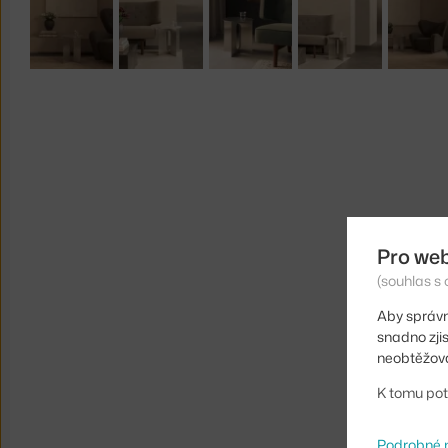
Pro we
(souhlas s 
Aby správn
snadno zji
neobtěžova
K tomu pot
Podrobné 