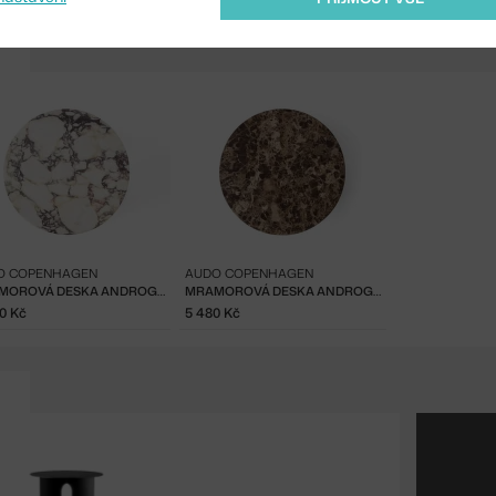
O COPENHAGEN
AUDO COPENHAGEN
MRAMOROVÁ DESKA ANDROGYNE, CALACATTA VIOLA
MRAMOROVÁ DESKA ANDROGYNE, EMPERADOR
50 Kč
5 480 Kč