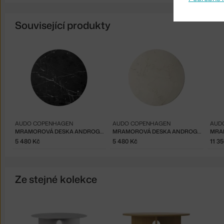
Související produkty
AUDO COPENHAGEN
AUDO COPENHAGEN
AUD
MRAMOROVÁ DESKA ANDROGYNE, BLACK
MRAMOROVÁ DESKA ANDROGYNE, CRYSTAL ROSE
5 480 Kč
5 480 Kč
11 3
Ze stejné kolekce