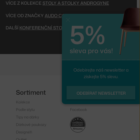
VÍCE Z KOLEKCE
STOLY A STOLKY ANDROGYNE
VÍCE OD ZNAČKY
AUDO COPENHAGEN
5%
Zavřít
DALŠÍ
KONFERENČNÍ STOLKY
sleva pro vás!
Odebírejte náš newsletter a
získejte 5% slevu.
Sortiment
Sledujte nás
ODEBÍRAT NEWSLETTER
Kolekce
Instagram
Podle stylu
Facebook
Tipy na dárky
Dárkové poukazy
Designéři
Outlet