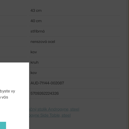
43 cm
40 cm
stříbrná
nerezová ocel
kov
kruh
kov
AUD-71144-002087
byste vy
5709262224326
m vás
dite na
Konferenčný stolík Androgyne, steel
 Switch to
Androgyne Side Table, steel