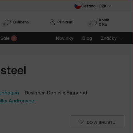
Čeština |
CZK
Košík
Oblíbené
Přihlásit
0 Kč
0
0
Sale
Novinky
Blog
Značky
steel
enhagen
Designer: Danielle Siggerud
tolky Androgyne
DO WISHLISTU