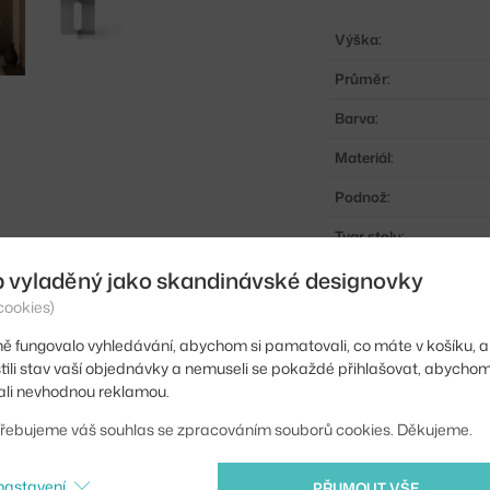
Výška:
Průměr:
Barva:
Materiál:
Podnož:
Tvar stolu:
b vyladěný jako skandinávské designovky
Deska stolu:
cookies)
Kód produktu
ě fungovalo vyhledávání, abychom si pamatovali, co máte v košíku, a
EAN
stili stav vaší objednávky a nemuseli se pokaždé přihlašovat, abycho
li nevhodnou reklamou.
Ste zo Slovenska? Prej
řebujeme váš souhlas se zpracováním souborů cookies. Děkujeme.
Shopping from the EU?
nastavení
PŘIJMOUT VŠE