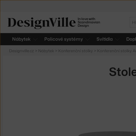
In love with
Hl
Scandinavian
Design
Nábytek
Policové systémy
Svítidla
Dop
Designville.cz
>
Nábytek
>
Konferenční stolky
>
Konferenční stolky
Stol